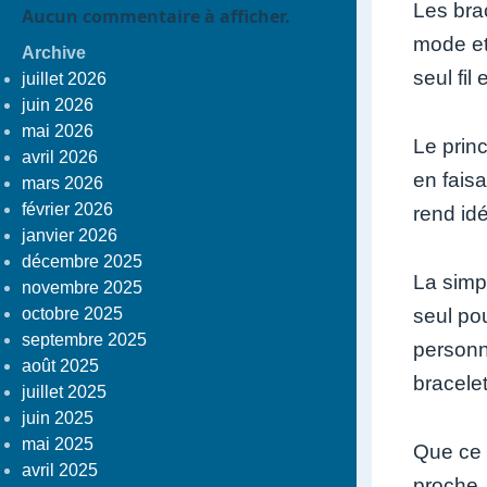
Les bra
Aucun commentaire à afficher.
mode et 
Archive
seul fil
juillet 2026
juin 2026
mai 2026
Le prin
avril 2026
en faisa
mars 2026
février 2026
rend id
janvier 2026
décembre 2025
La simpl
novembre 2025
octobre 2025
seul pou
septembre 2025
personna
août 2025
bracele
juillet 2025
juin 2025
mai 2025
Que ce 
avril 2025
proche, 