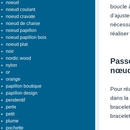
noeud
boucle à
noeud coulant
d’ajust
noeud cravate
noeud de chaise
nécessa
noeud papillon
réalise
noeud papillon bois
noeud plat
noir
nordic wood
Passe
nylon
nœud
or
orange
papillon boutique
Pour réa
papillon design
dans la 
pendentif
bracelet
perle
petit
bracelet
plume
pochette