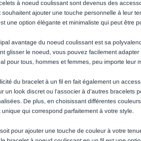
celets à noeud coulissant sont devenus des accesso
souhaitent ajouter une touche personnelle à leur tenu
 est une option élégante et minimaliste qui peut être p
cipal avantage du noeud coulissant est sa polyvalence
nt glisser le noeud, vous pouvez facilement adapter le
éal pour tous, hommes et femmes, peu importe leur 
icité du bracelet à un fil en fait également un acces
r un look discret ou l’associer à d’autres bracelets 
lisées. De plus, en choisissant différentes couleurs 
t unique qui correspond parfaitement à votre style.
soit pour ajouter une touche de couleur à votre tenu
le bracelet à noeud coulissant en un fil est une opti