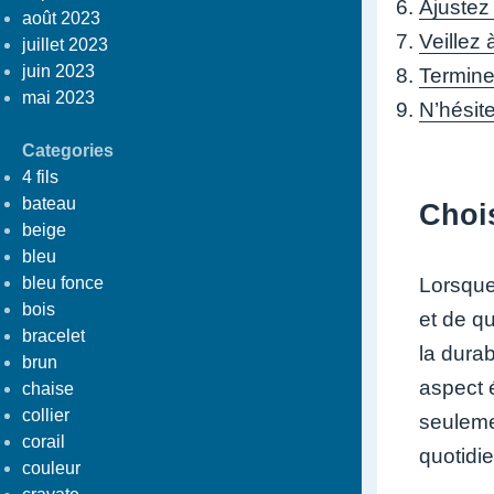
Ajustez 
août 2023
Veillez
juillet 2023
juin 2023
Termine
mai 2023
N’hésit
Categories
4 fils
bateau
Chois
beige
bleu
bleu fonce
Lorsque 
bois
et de qu
bracelet
la durab
brun
aspect 
chaise
collier
seuleme
corail
quotidie
couleur