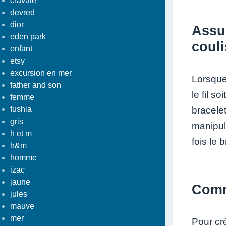
cravate
devred
dior
Assur
eden park
couli
enfant
etsy
excursion en mer
Lorsque 
father and son
le fil s
femme
fushia
bracelet
gris
manipul
h et m
fois le 
h&m
homme
izac
jaune
Comme
jules
mauve
mer
Pour cr