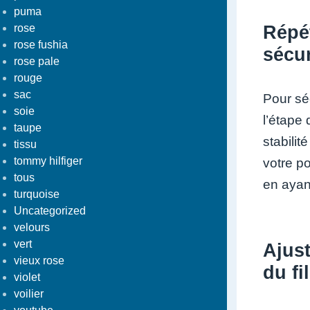
puma
rose
Répé
rose fushia
sécur
rose pale
rouge
sac
Pour sé
soie
l’étape
taupe
stabilit
tissu
tommy hilfiger
votre p
tous
en ayant
turquoise
Uncategorized
velours
vert
Ajust
vieux rose
du fil
violet
voilier