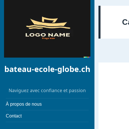
C
bateau-ecole-globe.ch
Naviguez avec confiance et passion
À propos de nous
Contact