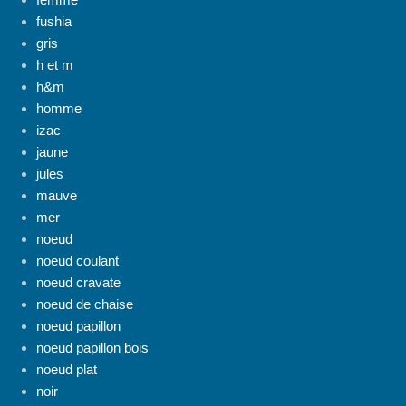
fushia
gris
h et m
h&m
homme
izac
jaune
jules
mauve
mer
noeud
noeud coulant
noeud cravate
noeud de chaise
noeud papillon
noeud papillon bois
noeud plat
noir