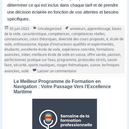
déterminer ce qui est inclus dans chaque tarif et de prendre
une décision éclairée en fonction de vos attentes et besoins
spécifiques.
Publié
Catégories
Tags
30 juin 2023
Uncategorized
amateurs
,
apprentissage
,
bases
le
de la voile
,
caractéristique
,
compétences
,
compétences réelles
,
connaissances
,
cours théoriques
,
diversité des cours proposés
,
é
,
école de
voile
,
enthousiasme
,
équipe d'instructeurs qualifiés et expérimentés
,
étudiants
,
excellente école de voile
,
expérience concrète
,
formations
avancées
,
initier
,
meilleure école de voile en suisse
,
offre variée
,
passion
,
perfectionner
,
pratique sur l'eau
,
programme
,
protocoles stricts
,
savoir-
faire
,
sécurité
,
sports nautiques
,
stages thématiques
,
suisse
,
techniques
sur Naviguez vers l’excellence : 
avancées
,
voile
Laisser un commentaire
Le Meilleur Programme de Formation en
Navigation : Votre Passage Vers l’Excellence
Maritime