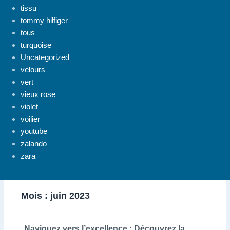
tissu
tommy hilfiger
tous
turquoise
Uncategorized
velours
vert
vieux rose
violet
voilier
youtube
zalando
zara
Mois :
juin 2023
Naviguez vers l’excellence : Découvrez la