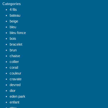
Categories
4 fils
bateau
beige
bleu
bleu fonce
bois
bracelet
brun
chaise
collier
corail
couleur
cravate
devred
dior
eden park
enfant
etsy