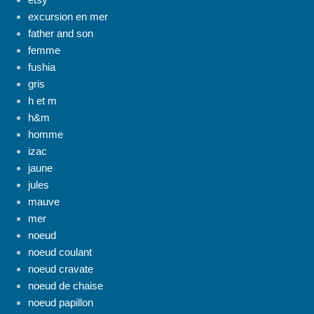
excursion en mer
father and son
femme
fushia
gris
h et m
h&m
homme
izac
jaune
jules
mauve
mer
noeud
noeud coulant
noeud cravate
noeud de chaise
noeud papillon