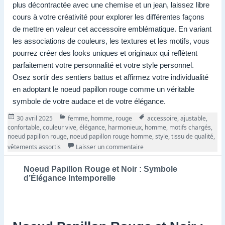
plus décontractée avec une chemise et un jean, laissez libre
cours à votre créativité pour explorer les différentes façons
de mettre en valeur cet accessoire emblématique. En variant
les associations de couleurs, les textures et les motifs, vous
pourrez créer des looks uniques et originaux qui reflètent
parfaitement votre personnalité et votre style personnel.
Osez sortir des sentiers battus et affirmez votre individualité
en adoptant le noeud papillon rouge comme un véritable
symbole de votre audace et de votre élégance.
Publié
Catégories
Tags
30 avril 2025
femme
,
homme
,
rouge
accessoire
,
ajustable
,
le
confortable
,
couleur vive
,
élégance
,
harmonieux
,
homme
,
motifs chargés
,
noeud papillon rouge
,
noeud papillon rouge homme
,
style
,
tissu de qualité
,
sur Noeud Papillon Rouge po
vêtements assortis
Laisser un commentaire
Noeud Papillon Rouge et Noir : Symbole
d’Élégance Intemporelle