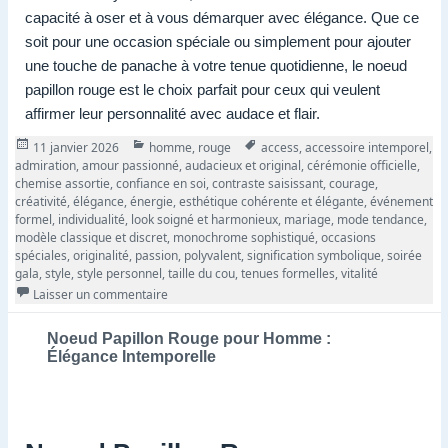
capacité à oser et à vous démarquer avec élégance. Que ce
soit pour une occasion spéciale ou simplement pour ajouter
une touche de panache à votre tenue quotidienne, le noeud
papillon rouge est le choix parfait pour ceux qui veulent
affirmer leur personnalité avec audace et flair.
Publié
Catégories
Tags
11 janvier 2026
homme
,
rouge
access
,
accessoire intemporel
,
le
admiration
,
amour passionné
,
audacieux et original
,
cérémonie officielle
,
chemise assortie
,
confiance en soi
,
contraste saisissant
,
courage
,
créativité
,
élégance
,
énergie
,
esthétique cohérente et élégante
,
événement
formel
,
individualité
,
look soigné et harmonieux
,
mariage
,
mode tendance
,
modèle classique et discret
,
monochrome sophistiqué
,
occasions
spéciales
,
originalité
,
passion
,
polyvalent
,
signification symbolique
,
soirée
gala
,
style
,
style personnel
,
taille du cou
,
tenues formelles
,
vitalité
sur Noeud de Papillon Rouge – Symbole d’Élégance 
Laisser un commentaire
Noeud Papillon Rouge pour Homme :
Élégance Intemporelle