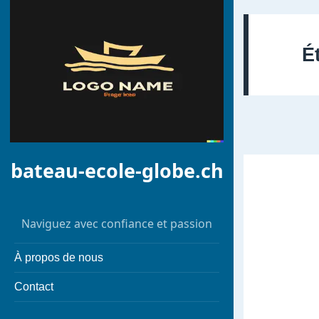
É
bateau-ecole-globe.ch
Naviguez avec confiance et passion
À propos de nous
Contact