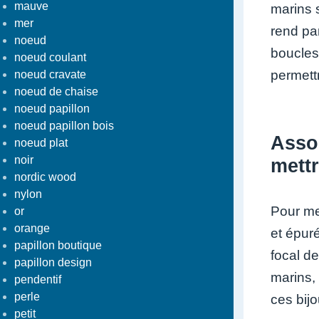
mauve
marins s
mer
rend par
noeud
boucles
noeud coulant
permettr
noeud cravate
noeud de chaise
noeud papillon
noeud papillon bois
Asso
noeud plat
noir
mettr
nordic wood
nylon
Pour me
or
orange
et épur
papillon boutique
focal de
papillon design
marins,
pendentif
perle
ces bijo
petit