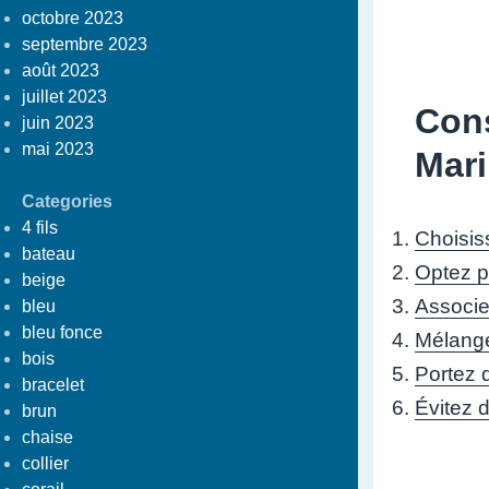
octobre 2023
septembre 2023
août 2023
juillet 2023
Cons
juin 2023
mai 2023
Mar
Categories
4 fils
Choisis
bateau
Optez p
beige
Associe
bleu
bleu fonce
Mélange
bois
Portez 
bracelet
Évitez 
brun
chaise
collier