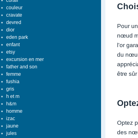
corail
Chois
couleur
cravate
devred
Pour un 
dior
nœud ma
eden park
enfant
l’or gar
etsy
du nœud 
excursion en mer
apprécia
father and son
être sû
femme
fushia
gris
h et m
Optez
h&m
homme
izac
Optez p
jaune
des nœu
jules