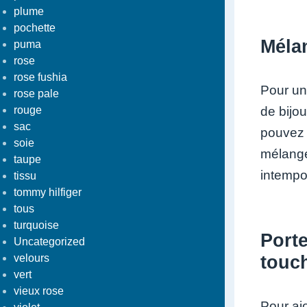
plume
pochette
Mélan
puma
rose
rose fushia
Pour un
rose pale
rouge
de bijo
sac
pouvez c
soie
mélange
taupe
intempo
tissu
tommy hilfiger
tous
turquoise
Porte
Uncategorized
velours
touc
vert
vieux rose
Pour ajo