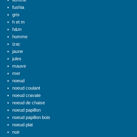
fushia
gris
h et m
h&m
homme
izac
jaune
jules
mauve
mer
noeud
noeud coulant
noeud cravate
noeud de chaise
noeud papillon
noeud papillon bois
noeud plat
noir