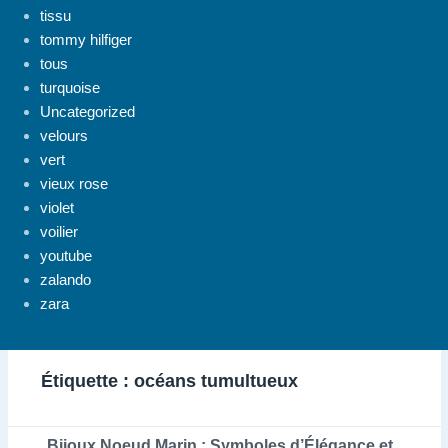
tissu
tommy hilfiger
tous
turquoise
Uncategorized
velours
vert
vieux rose
violet
voilier
youtube
zalando
zara
Étiquette :
océans tumultueux
Bijoux Noeud Marin : Symboles d’Élégance et