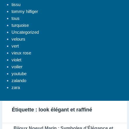
tissu
tommy hilfiger
tous
turquoise
Uncategorized
velours
vert
vieux rose
violet
voilier
youtube
zalando
zara
Étiquette :
look élégant et raffiné
Bijoux Noeud Marin : Symboles d’Élégance et