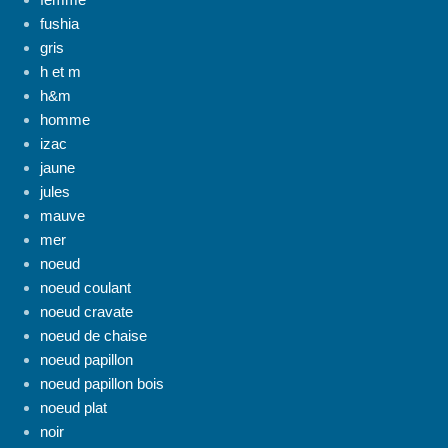
fushia
gris
h et m
h&m
homme
izac
jaune
jules
mauve
mer
noeud
noeud coulant
noeud cravate
noeud de chaise
noeud papillon
noeud papillon bois
noeud plat
noir