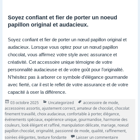
Soyez confiant et fier de porter un noeud
papillon original et audacieux.
Soyez confiant et fier de porter un nœud papillon original et
audacieux. Lorsque vous optez pour un nœud papillon
chocolat, vous affirmez votre style avec assurance et
créativité. Cet accessoire unique témoigne de votre
personnalité audacieuse et de votre goût pour l’originalité.
N’hésitez pas à arborer ce symbole d’élégance gourmande
avec fierté, car il est le reflet de votre assurance et de votre
capacité à oser la différence.
Publié
Catégories
Tags
03 octobre 2025
Uncategorized
accessoire de mode
,
le
accessoires assortis
,
ajustement correct
,
amateur de chocolat
,
chocolat
finement travaillé
,
choix audacieux
,
confortable à porter
,
élégance
,
événements spéciaux
,
expérience unique
,
gourmandise
,
harmonie des
couleurs
,
look élégant et raffiné
,
manipulation délicate
,
mariage
,
noeud
papillon chocolat
,
originalité
,
passionné de mode
,
qualité
,
raffinement
,
sur Noeud P
soirées élégantes
,
texture fondante
Laisser un commentaire