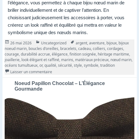
l’élégance, vous permettez à chaque bijou nœud marin de
briller individuellement et de captiver l’attention. En
choisissant judicieusement les accessoires à porter, vous
créerez un look raffiné et équilibré qui mettra en valeur le
symbolisme unique des nœuds marins.
Publié
Catégories
Tags
26 mai 2026
Uncategorized
argent
,
aventure
,
bijoux
,
bijoux
le
noeud marin
,
boucles d'oreilles
,
bracelets
,
cadeau
,
colliers
,
cordages
,
courage
,
durabilité accrue
,
élégance
,
finition soignée
,
héritage maritime
,
joaillerie
,
look élégant et raffiné
,
marins
,
matériaux précieux
,
nœud marin
,
océans tumultueux
,
or
,
qualité
,
sécurité
,
style
,
symbole
,
tradition
sur Bijoux Noeud Marin : Symboles d’Élégance et 
Laisser un commentaire
Noeud Papillon Chocolat – L’Élégance
Gourmande