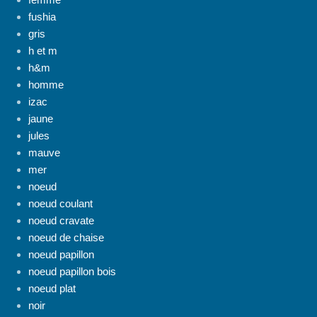
fushia
gris
h et m
h&m
homme
izac
jaune
jules
mauve
mer
noeud
noeud coulant
noeud cravate
noeud de chaise
noeud papillon
noeud papillon bois
noeud plat
noir