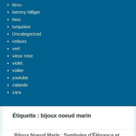
tissu
tommy hilfiger
tous
turquoise
Uncategorized
velours
vert
vieux rose
violet
voilier
youtube
zalando
zara
Étiquette :
bijoux noeud marin
Bijoux Noeud Marin : Symboles d’Élégance et