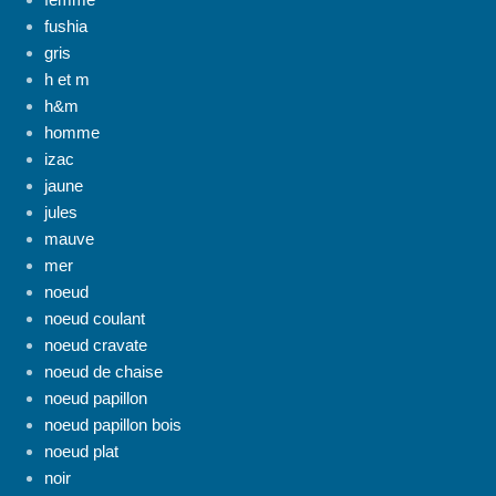
fushia
gris
h et m
h&m
homme
izac
jaune
jules
mauve
mer
noeud
noeud coulant
noeud cravate
noeud de chaise
noeud papillon
noeud papillon bois
noeud plat
noir