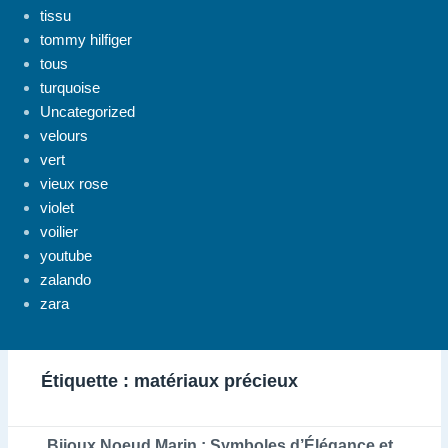
tissu
tommy hilfiger
tous
turquoise
Uncategorized
velours
vert
vieux rose
violet
voilier
youtube
zalando
zara
Étiquette :
matériaux précieux
Bijoux Noeud Marin : Symboles d’Élégance et