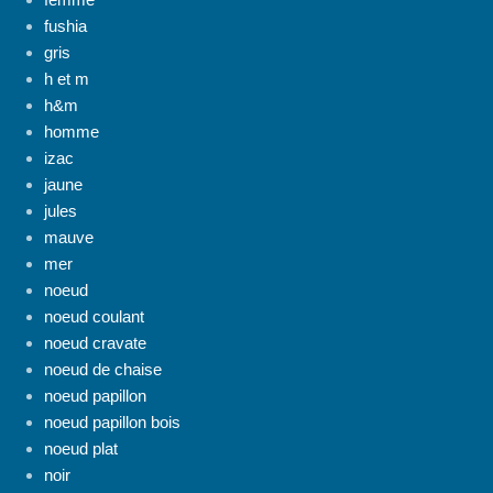
fushia
gris
h et m
h&m
homme
izac
jaune
jules
mauve
mer
noeud
noeud coulant
noeud cravate
noeud de chaise
noeud papillon
noeud papillon bois
noeud plat
noir