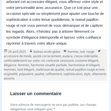
arborant cet accessoire élégant, vous affirmez votre style et
votre personnalité avec assurance. Que ce soit pour une
occasion spéciale ou simplement pour ajouter une touche de
sophistication à votre tenue quotidienne, le noeud papillon
rouge et noir vous permet de vous démarquer et de captiver
les regards. Alors, n’hésitez pas à arborer fièrement ce
symbole d’élégance intemporelle et laissez votre confiance
rayonner à travers votre allure unique.
Publié
Auteur
Catégories
Tags
29 avril 2025
bateau-ecole-globe
homme
,
noir
,
rouge
le
accessoire de mode
,
ajusté correctement
,
audace
,
classe indéniable
,
confortablement sur votre col
,
contraste saisissant
,
costume élégant
,
élégance
,
femmes
,
harmonie visuelle parfaite
,
harmonieux et élégant
,
hommes
,
look élégant
,
matériaux de qualité
,
noeud papillon rouge et noir
,
originalité
,
polyvalent
,
qualité
,
raffinement
,
sophistication
,
style
,
vêtements
assortis
Laisser un commentaire
Votre adresse de messagerie ne sera pas publiée.
Les champs
obligatoires sont indiqués avec
*