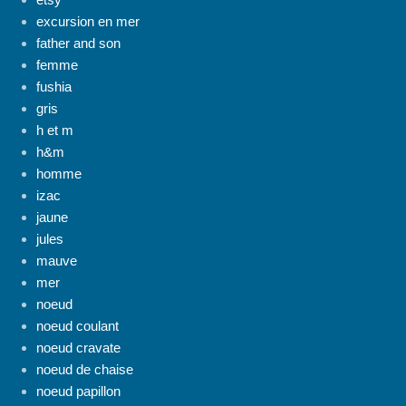
excursion en mer
father and son
femme
fushia
gris
h et m
h&m
homme
izac
jaune
jules
mauve
mer
noeud
noeud coulant
noeud cravate
noeud de chaise
noeud papillon