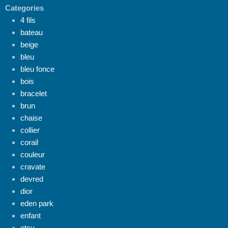
Categories
4 fils
bateau
beige
bleu
bleu fonce
bois
bracelet
brun
chaise
collier
corail
couleur
cravate
devred
dior
eden park
enfant
etsy