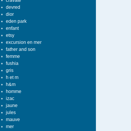
cravate
devred
dior
eden park
enfant
etsy
excursion en mer
father and son
femme
fushia
gris
h et m
h&m
homme
izac
jaune
jules
mauve
mer