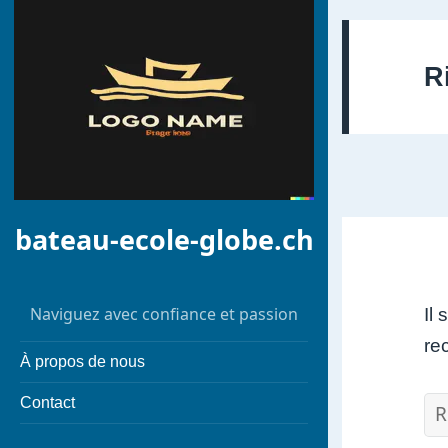
R
bateau-ecole-globe.ch
Naviguez avec confiance et passion
Il
re
À propos de nous
Contact
Re