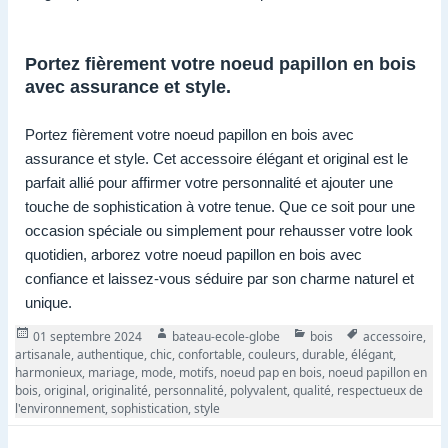
Portez fièrement votre noeud papillon en bois
avec assurance et style.
Portez fièrement votre noeud papillon en bois avec
assurance et style. Cet accessoire élégant et original est le
parfait allié pour affirmer votre personnalité et ajouter une
touche de sophistication à votre tenue. Que ce soit pour une
occasion spéciale ou simplement pour rehausser votre look
quotidien, arborez votre noeud papillon en bois avec
confiance et laissez-vous séduire par son charme naturel et
unique.
Publié
Auteur
Catégories
Tags
01 septembre 2024
bateau-ecole-globe
bois
accessoire
,
le
artisanale
,
authentique
,
chic
,
confortable
,
couleurs
,
durable
,
élégant
,
harmonieux
,
mariage
,
mode
,
motifs
,
noeud pap en bois
,
noeud papillon en
bois
,
original
,
originalité
,
personnalité
,
polyvalent
,
qualité
,
respectueux de
l'environnement
,
sophistication
,
style