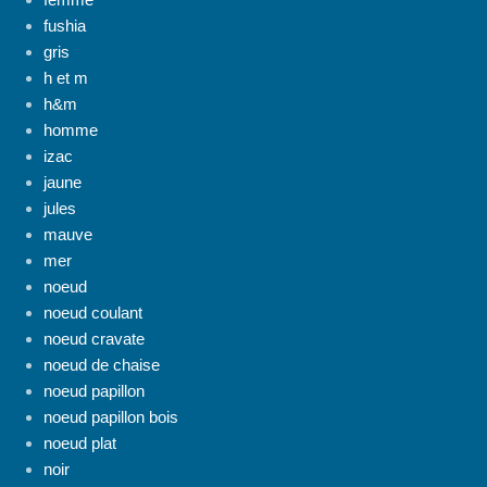
fushia
gris
h et m
h&m
homme
izac
jaune
jules
mauve
mer
noeud
noeud coulant
noeud cravate
noeud de chaise
noeud papillon
noeud papillon bois
noeud plat
noir