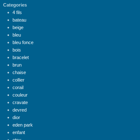
Categories
4 fils
bateau
beige
bleu
bleu fonce
bois
bracelet
brun
chaise
collier
corail
couleur
cravate
devred
dior
eden park
enfant
etsy