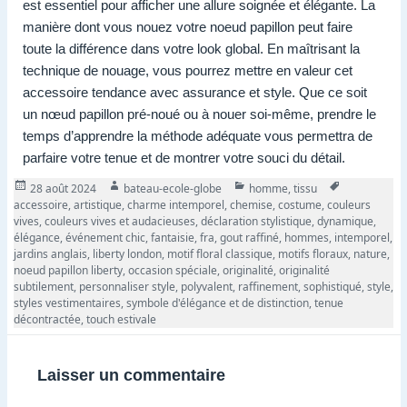
est essentiel pour afficher une allure soignée et élégante. La
manière dont vous nouez votre noeud papillon peut faire
toute la différence dans votre look global. En maîtrisant la
technique de nouage, vous pourrez mettre en valeur cet
accessoire tendance avec assurance et style. Que ce soit
un nœud papillon pré-noué ou à nouer soi-même, prendre le
temps d’apprendre la méthode adéquate vous permettra de
parfaire votre tenue et de montrer votre souci du détail.
Publié
Auteur
Catégories
Tags
28 août 2024
bateau-ecole-globe
homme
,
tissu
le
accessoire
,
artistique
,
charme intemporel
,
chemise
,
costume
,
couleurs
vives
,
couleurs vives et audacieuses
,
déclaration stylistique
,
dynamique
,
élégance
,
événement chic
,
fantaisie
,
fra
,
gout raffiné
,
hommes
,
intemporel
,
jardins anglais
,
liberty london
,
motif floral classique
,
motifs floraux
,
nature
,
noeud papillon liberty
,
occasion spéciale
,
originalité
,
originalité
subtilement
,
personnaliser style
,
polyvalent
,
raffinement
,
sophistiqué
,
style
,
styles vestimentaires
,
symbole d'élégance et de distinction
,
tenue
décontractée
,
touch estivale
Laisser un commentaire