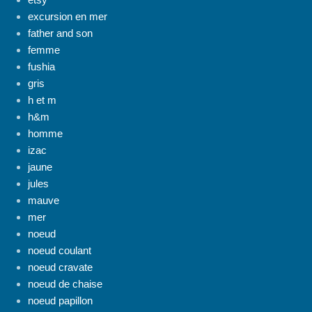
excursion en mer
father and son
femme
fushia
gris
h et m
h&m
homme
izac
jaune
jules
mauve
mer
noeud
noeud coulant
noeud cravate
noeud de chaise
noeud papillon