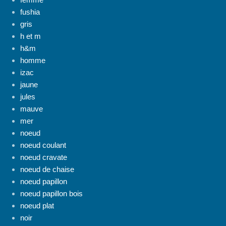
fushia
gris
h et m
h&m
homme
izac
jaune
jules
mauve
mer
noeud
noeud coulant
noeud cravate
noeud de chaise
noeud papillon
noeud papillon bois
noeud plat
noir