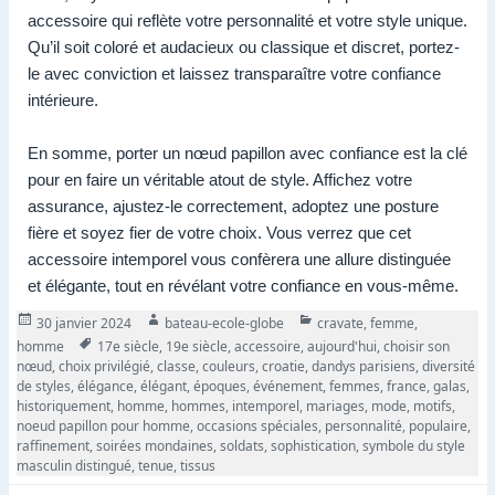
accessoire qui reflète votre personnalité et votre style unique.
Qu’il soit coloré et audacieux ou classique et discret, portez-
le avec conviction et laissez transparaître votre confiance
intérieure.
En somme, porter un nœud papillon avec confiance est la clé
pour en faire un véritable atout de style. Affichez votre
assurance, ajustez-le correctement, adoptez une posture
fière et soyez fier de votre choix. Vous verrez que cet
accessoire intemporel vous confèrera une allure distinguée
et élégante, tout en révélant votre confiance en vous-même.
Publié
Auteur
Catégories
30 janvier 2024
bateau-ecole-globe
cravate
,
femme
,
le
Tags
homme
17e siècle
,
19e siècle
,
accessoire
,
aujourd'hui
,
choisir son
nœud
,
choix privilégié
,
classe
,
couleurs
,
croatie
,
dandys parisiens
,
diversité
de styles
,
élégance
,
élégant
,
époques
,
événement
,
femmes
,
france
,
galas
,
historiquement
,
homme
,
hommes
,
intemporel
,
mariages
,
mode
,
motifs
,
noeud papillon pour homme
,
occasions spéciales
,
personnalité
,
populaire
,
raffinement
,
soirées mondaines
,
soldats
,
sophistication
,
symbole du style
masculin distingué
,
tenue
,
tissus