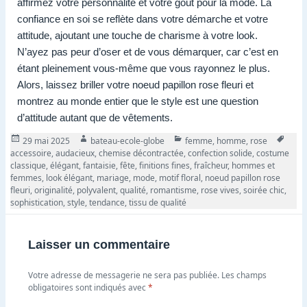
affirmez votre personnalité et votre goût pour la mode. La
confiance en soi se reflète dans votre démarche et votre
attitude, ajoutant une touche de charisme à votre look.
N’ayez pas peur d’oser et de vous démarquer, car c’est en
étant pleinement vous-même que vous rayonnez le plus.
Alors, laissez briller votre noeud papillon rose fleuri et
montrez au monde entier que le style est une question
d’attitude autant que de vêtements.
Publié
Auteur
Catégories
Tags
29 mai 2025
bateau-ecole-globe
femme
,
homme
,
rose
le
accessoire
,
audacieux
,
chemise décontractée
,
confection solide
,
costume
classique
,
élégant
,
fantaisie
,
fête
,
finitions fines
,
fraîcheur
,
hommes et
femmes
,
look élégant
,
mariage
,
mode
,
motif floral
,
noeud papillon rose
fleuri
,
originalité
,
polyvalent
,
qualité
,
romantisme
,
rose vives
,
soirée chic
,
sophistication
,
style
,
tendance
,
tissu de qualité
Laisser un commentaire
Votre adresse de messagerie ne sera pas publiée.
Les champs
obligatoires sont indiqués avec
*