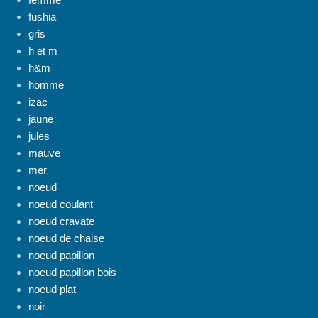
fushia
gris
h et m
h&m
homme
izac
jaune
jules
mauve
mer
noeud
noeud coulant
noeud cravate
noeud de chaise
noeud papillon
noeud papillon bois
noeud plat
noir