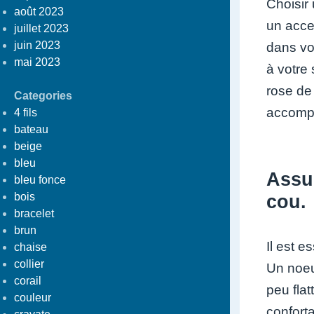
Choisir 
août 2023
un acces
juillet 2023
juin 2023
dans vo
mai 2023
à votre 
rose de
Categories
accompa
4 fils
bateau
beige
bleu
Assur
bleu fonce
bois
cou.
bracelet
brun
Il est 
chaise
collier
Un noeud
corail
peu flat
couleur
conforta