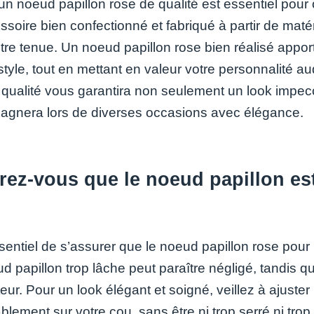
un noeud papillon rose de qualité est essentiel pour 
soire bien confectionné et fabriqué à partir de matér
tre tenue. Un noeud papillon rose bien réalisé appor
style, tout en mettant en valeur votre personnalité a
 qualité vous garantira non seulement un look impec
gnera lors de diverses occasions avec élégance.
ez-vous que le noeud papillon est
essentiel de s’assurer que le noeud papillon rose pou
 papillon trop lâche peut paraître négligé, tandis qu
teur. Pour un look élégant et soigné, veillez à ajuste
blement sur votre cou, sans être ni trop serré ni tro