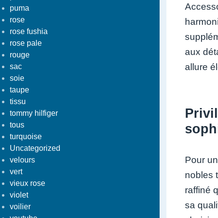
Accesso
puma
rose
harmoni
rose fushia
supplém
rose pale
aux dét
rouge
allure 
sac
soie
taupe
tissu
Privi
tommy hilfiger
tous
sophi
turquoise
Uncategorized
Pour un
velours
vert
nobles 
vieux rose
raffiné 
violet
sa quali
voilier