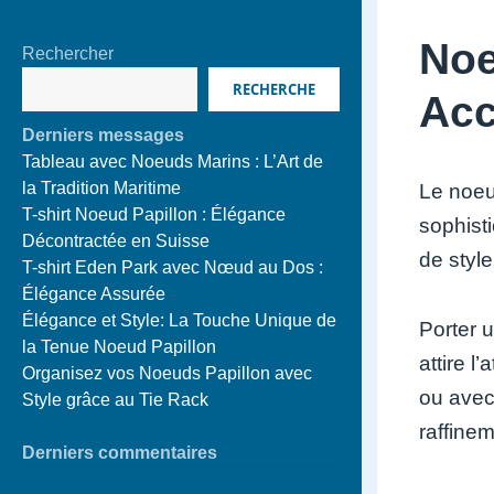
Noe
Rechercher
RECHERCHE
Acc
Derniers messages
Tableau avec Noeuds Marins : L’Art de
la Tradition Maritime
Le noeu
T-shirt Noeud Papillon : Élégance
sophist
Décontractée en Suisse
de style
T-shirt Eden Park avec Nœud au Dos :
Élégance Assurée
Élégance et Style: La Touche Unique de
Porter u
la Tenue Noeud Papillon
attire 
Organisez vos Noeuds Papillon avec
ou avec
Style grâce au Tie Rack
raffine
Derniers commentaires