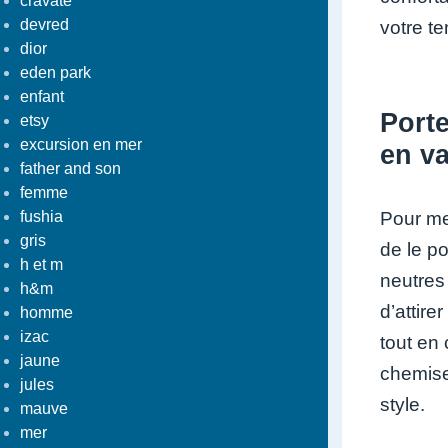
cravate
devred
votre te
dior
eden park
enfant
Port
etsy
excursion en mer
en va
father and son
femme
Pour me
fushia
gris
de le p
h et m
neutres
h&m
d’attire
homme
izac
tout en 
jaune
chemise 
jules
style.
mauve
mer