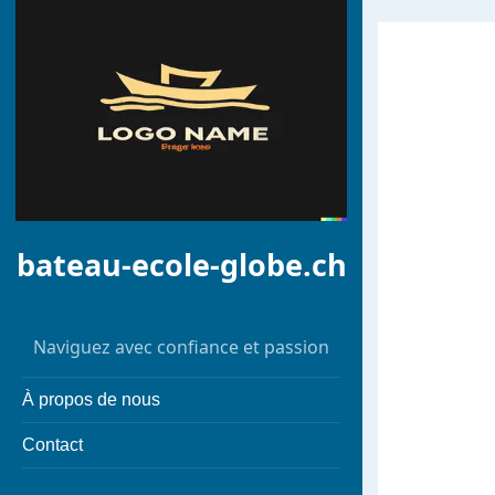
bateau-ecole-globe.ch
Naviguez avec confiance et passion
À propos de nous
Contact