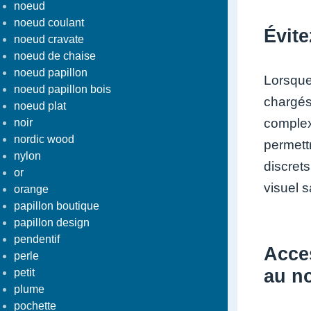
noeud
noeud coulant
Évite
noeud cravate
noeud de chaise
noeud papillon
Lorsque 
noeud papillon bois
chargés.
noeud plat
complexe
noir
nordic wood
permett
nylon
discret
or
visuel 
orange
papillon boutique
papillon design
pendentif
Acce
perle
au n
petit
plume
pochette