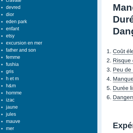
cravate
Manq
devred
dior
Duré
eden park
Dang
enfant
etsy
excursion en mer
father and son
Coût él
femme
Risque 
fushia
Peu de 
gris
Manque 
h et m
h&m
Durée l
homme
Dangers
izac
jaune
jules
mauve
Expér
mer