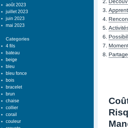
Découve
août 2023
Apprent
juillet 2023
juin 2023
Rencontr
mai 2023
Activité
Possibil
Categories
Moment 
4 fils
bateau
Partage
beige
bleu
bleu fonce
bois
bracelet
brun
Coût
chaise
collier
Risq
corail
Man
couleur