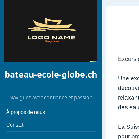
Excursi
bateau-ecole-globe.ch
Une exc
découve
Naviguez avec confiance et passion
relaxan
des eau
À propos de nous
Contact
La Suis
pour pr