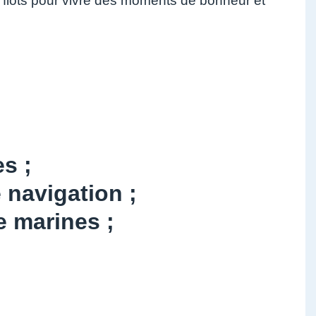
s flots pour vivre des moments de bonheur et
s ;
 navigation ;
e marines ;