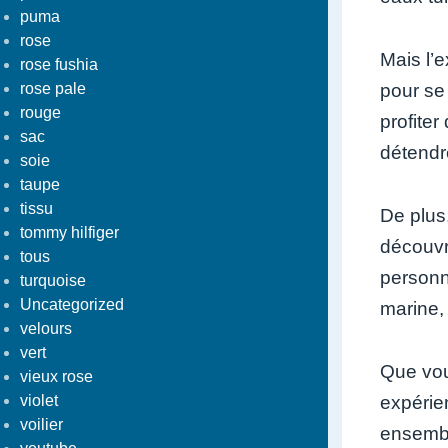
puma
rose
Mais l’e
rose fushia
rose pale
pour se
rouge
profite
sac
détendr
soie
taupe
tissu
De plus,
tommy hilfiger
découvri
tous
personn
turquoise
Uncategorized
marine,
velours
vert
Que vou
vieux rose
violet
expérie
voilier
ensembl