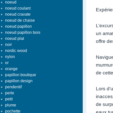
noeud
noeud coulant
Expérie
noeud cravate
noeud de chaise
L’excur
noeud papillon
noeud papillon bois
un amat
noeud plat
offre d
noir
nordic wood
nylon
Naviguer
or
murmure
orange
de cett
papillon boutique
papillon design
pendentif
Lors d’
perle
inaccess
petit
de surp
plume
pochette
eaux tu