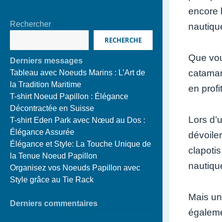
encore 
Rechercher
nautiqu
RECHERCHE
Que vou
Derniers messages
catamar
Tableau avec Noeuds Marins : L’Art de
la Tradition Maritime
en prof
T-shirt Noeud Papillon : Élégance
Décontractée en Suisse
Lors d’u
T-shirt Eden Park avec Nœud au Dos :
Élégance Assurée
dévoile
Élégance et Style: La Touche Unique de
clapoti
la Tenue Noeud Papillon
nautiqu
Organisez vos Noeuds Papillon avec
Style grâce au Tie Rack
Mais une
Derniers commentaires
égaleme