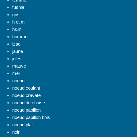
fushia
gris
h et m
h&m
homme
izac
jaune
jules
mauve
mer
noeud
noeud coulant
noeud cravate
noeud de chaise
noeud papillon
noeud papillon bois
noeud plat
noir