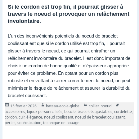
Si le cordon est trop fin, il pourrait glisser à
travers le noeud et provoquer un relâchement
involontaire.
L’un des inconvénients potentiels du noeud de bracelet
coulissant est que si le cordon utilisé est trop fin, il pourrait
glisser à travers le noeud, ce qui pourrait entraîner un
relâchement involontaire du bracelet. Il est donc important de
choisir un cordon de bonne qualité et d’épaisseur appropriée
pour éviter ce problème. En optant pour un cordon plus
robuste et en veillant à serrer correctement le noeud, on peut
minimiser le risque de relâchement et assurer la durabilité du
bracelet coulissant.
Publié
Auteur
Catégories
Tags
15 février 2026
bateau-ecole-globe
collier
,
noeud
le
accessoires
,
bijoux personnalisés
,
boucle
,
bracelets ajustables
,
cordelette
,
cordon
,
cuir
,
élégance
,
noeud coulissant
,
noeud de bracelet coulissant
,
perles
,
sophistication
,
technique de nouage