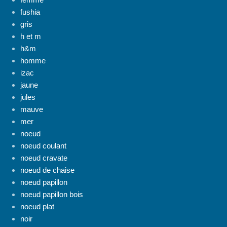
fushia
gris
h et m
h&m
homme
izac
jaune
jules
mauve
mer
noeud
noeud coulant
noeud cravate
noeud de chaise
noeud papillon
noeud papillon bois
noeud plat
noir