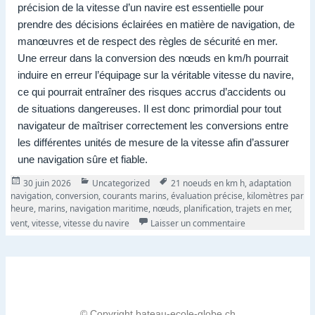
précision de la vitesse d’un navire est essentielle pour
prendre des décisions éclairées en matière de navigation, de
manœuvres et de respect des règles de sécurité en mer.
Une erreur dans la conversion des nœuds en km/h pourrait
induire en erreur l’équipage sur la véritable vitesse du navire,
ce qui pourrait entraîner des risques accrus d’accidents ou
de situations dangereuses. Il est donc primordial pour tout
navigateur de maîtriser correctement les conversions entre
les différentes unités de mesure de la vitesse afin d’assurer
une navigation sûre et fiable.
Publié
Catégories
Tags
30 juin 2026
Uncategorized
21 noeuds en km h
,
adaptation
le
navigation
,
conversion
,
courants marins
,
évaluation précise
,
kilomètres par
heure
,
marins
,
navigation maritime
,
nœuds
,
planification
,
trajets en mer
,
sur Conversion de
vent
,
vitesse
,
vitesse du navire
Laisser un commentaire
© Copyright bateau-ecole-globe.ch