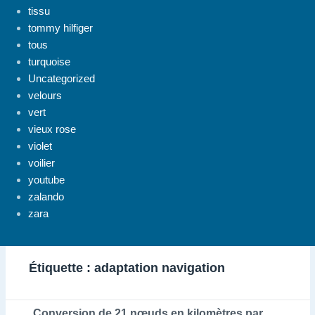
tissu
tommy hilfiger
tous
turquoise
Uncategorized
velours
vert
vieux rose
violet
voilier
youtube
zalando
zara
Étiquette :
adaptation navigation
Conversion de 21 nœuds en kilomètres par