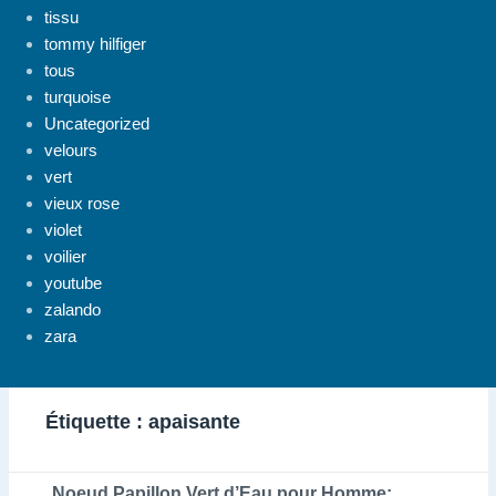
tissu
tommy hilfiger
tous
turquoise
Uncategorized
velours
vert
vieux rose
violet
voilier
youtube
zalando
zara
Étiquette :
apaisante
Noeud Papillon Vert d’Eau pour Homme: