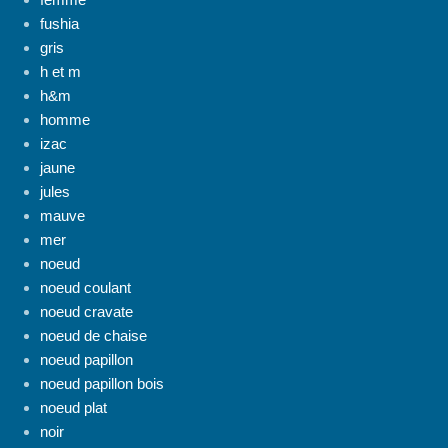
fushia
gris
h et m
h&m
homme
izac
jaune
jules
mauve
mer
noeud
noeud coulant
noeud cravate
noeud de chaise
noeud papillon
noeud papillon bois
noeud plat
noir