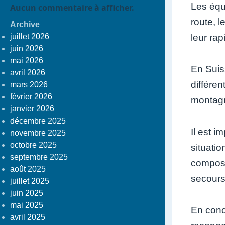
Les équ
Aucun commentaire à afficher.
route, l
Archive
juillet 2026
leur rap
juin 2026
mai 2026
En Suis
avril 2026
différen
mars 2026
février 2026
montagn
janvier 2026
décembre 2025
Il est i
novembre 2025
octobre 2025
situatio
septembre 2025
compose
août 2025
secours
juillet 2025
juin 2025
mai 2025
En conc
avril 2025