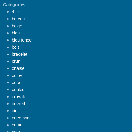
Categories
4 fils
bateau
beige
bleu
bleu fonce
bois
bracelet
brun
chaise
collier
corail
couleur
cravate
devred
dior
eden park
enfant
etsy