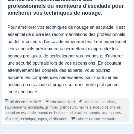
professionnels ou moniteurs d’escalade pour
améliorer vos techniques de nouage.
Pour améliorer vos techniques de nouage en escalade, il est
essentiel de suivre les recommandations des professionnels
ou des moniteurs d’escalade expérimentés. Leur expertise et
leurs conseils précieux vous permettront d’apprendre les
bonnes pratiques, de perfectionner vos noeuds et d’assurer
une sécurité optimale lors de vos ascensions. En écoutant
attentivement les conseils des experts, vous pourrez
acquérir les compétences nécessaires pour maîtriser les
noeuds en escalade et progresser dans votre pratique en
toute confiance.
Publié
Catégories
Tags
05 décembre 2025
Uncategorized
accidents
,
baudrier
,
le
équipements
,
escalade
,
grimper
,
grimpeurs
,
harnais
,
noeud de chaise
,
noeud en escalade
,
noeud en huit
,
noeud papillon
,
nœuds
,
pratiquants
,
sur Maîtri
sécurité
,
technique
,
types
,
vérification
Laisser un commentaire