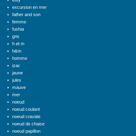
excursion en mer
father and son
femme
fushia
gris
h et m
h&m
homme
izac
jaune
jules
mauve
mer
noeud
noeud coulant
noeud cravate
noeud de chaise
noeud papillon