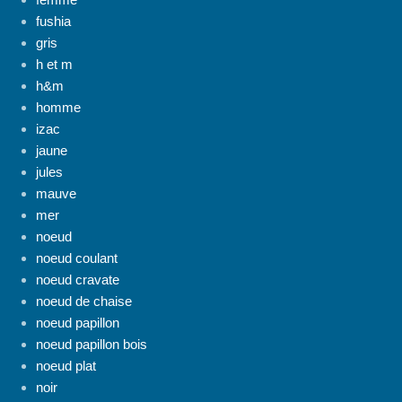
fushia
gris
h et m
h&m
homme
izac
jaune
jules
mauve
mer
noeud
noeud coulant
noeud cravate
noeud de chaise
noeud papillon
noeud papillon bois
noeud plat
noir