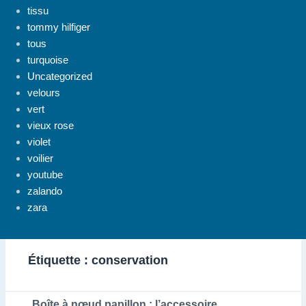
tissu
tommy hilfiger
tous
turquoise
Uncategorized
velours
vert
vieux rose
violet
voilier
youtube
zalando
zara
Étiquette :
conservation
Boîte à nœud papillon : l’accessoire