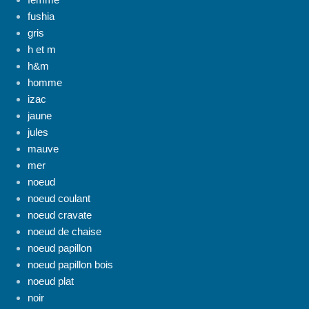
fushia
gris
h et m
h&m
homme
izac
jaune
jules
mauve
mer
noeud
noeud coulant
noeud cravate
noeud de chaise
noeud papillon
noeud papillon bois
noeud plat
noir