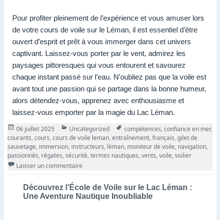
Pour profiter pleinement de l’expérience et vous amuser lors
de votre cours de voile sur le Léman, il est essentiel d’être
ouvert d’esprit et prêt à vous immerger dans cet univers
captivant. Laissez-vous porter par le vent, admirez les
paysages pittoresques qui vous entourent et savourez
chaque instant passé sur l’eau. N’oubliez pas que la voile est
avant tout une passion qui se partage dans la bonne humeur,
alors détendez-vous, apprenez avec enthousiasme et
laissez-vous emporter par la magie du Lac Léman.
Publié
Catégories
Tags
06 juillet 2025
Uncategorized
compétences
,
confiance en mer
,
le
courants
,
cours
,
cours de voile leman
,
entraînement
,
français
,
gilet de
sauvetage
,
immersion
,
instructeurs
,
léman
,
moniteur de voile
,
navigation
,
passionnés
,
régates
,
sécurité
,
termes nautiques
,
vents
,
voile
,
voilier
sur Découvrez les Cours de Voile sur le Léman: Un
Laisser un commentaire
Découvrez l’École de Voile sur le Lac Léman :
Une Aventure Nautique Inoubliable