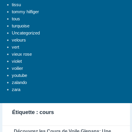
tissu
tommy hilfiger
tous
turquoise
Uncategorized
velours
vert
vieux rose
violet
voilier
youtube
zalando
zara
Étiquette :
cours
Découvrez les Cours de Voile Glenans: Une