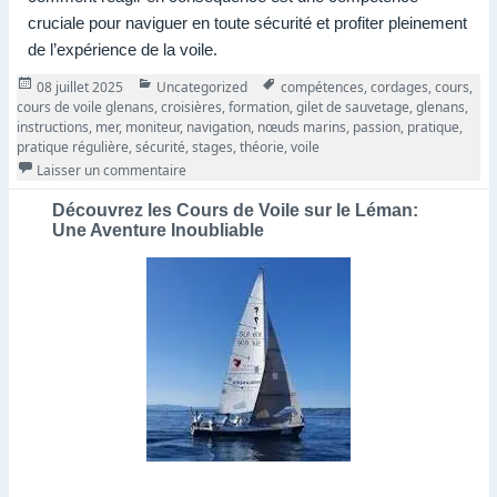
cruciale pour naviguer en toute sécurité et profiter pleinement
de l’expérience de la voile.
Publié
Catégories
Tags
08 juillet 2025
Uncategorized
compétences
,
cordages
,
cours
,
le
cours de voile glenans
,
croisières
,
formation
,
gilet de sauvetage
,
glenans
,
instructions
,
mer
,
moniteur
,
navigation
,
nœuds marins
,
passion
,
pratique
,
pratique régulière
,
sécurité
,
stages
,
théorie
,
voile
sur Découvrez les Cours de Voile Glenans: Une A
Laisser un commentaire
Découvrez les Cours de Voile sur le Léman:
Une Aventure Inoubliable