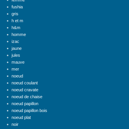
fushia
gris
h et m
h&m
homme
izac
jaune
jules
mauve
mer
noeud
noeud coulant
noeud cravate
noeud de chaise
noeud papillon
noeud papillon bois
noeud plat
noir