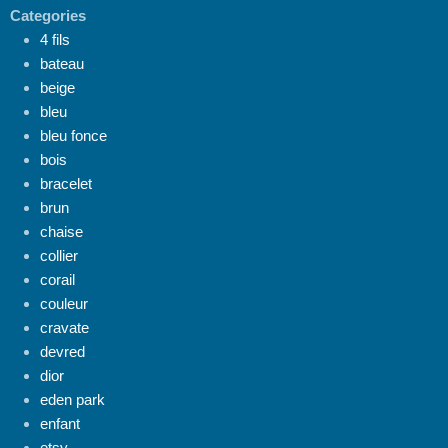
Categories
4 fils
bateau
beige
bleu
bleu fonce
bois
bracelet
brun
chaise
collier
corail
couleur
cravate
devred
dior
eden park
enfant
etsy