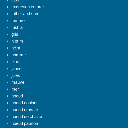
excursion en mer
father and son
femme
fushia
gris
h et m
h&m
homme
izac
jaune
jules
mauve
mer
noeud
noeud coulant
noeud cravate
noeud de chaise
noeud papillon