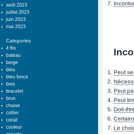
Inconto
août 2023
juillet 2023
juin 2023
mai 2023
Categories
4 fils
Inco
bateau
beige
bleu
Peut se
bleu fonce
Nécessi
bois
Peut pa
bracelet
brun
Peut lim
chaise
Doit êt
collier
Certains
corail
couleur
Le choix