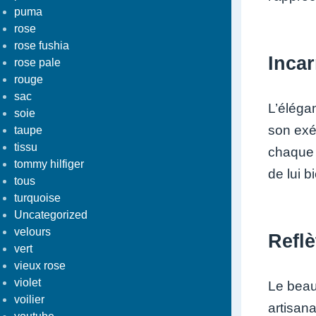
puma
rose
rose fushia
Incar
rose pale
rouge
sac
L’éléga
soie
son exé
taupe
tissu
chaque 
tommy hilfiger
de lui b
tous
turquoise
Uncategorized
velours
Reflè
vert
vieux rose
violet
Le beau 
voilier
artisan