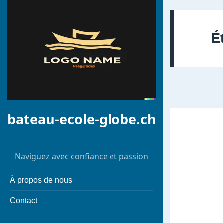
É
bateau-ecole-globe.ch
Naviguez avec confiance et passion
À propos de nous
Contact