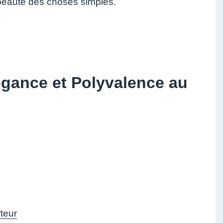
 beauté des choses simples.
égance et Polyvalence au
rteur