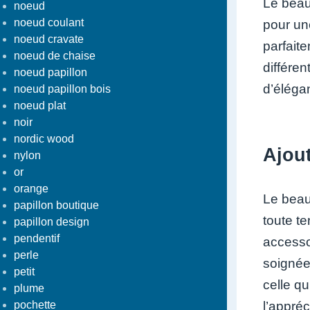
Le beau
noeud
noeud coulant
pour un
noeud cravate
parfait
noeud de chaise
différe
noeud papillon
d’élégan
noeud papillon bois
noeud plat
noir
nordic wood
Ajout
nylon
or
orange
Le beau
papillon boutique
toute t
papillon design
pendentif
accesso
perle
soignée
petit
celle qu
plume
pochette
l’appré