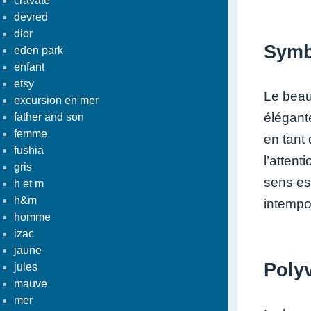
cravate
devred
dior
Symb
eden park
enfant
etsy
Le beau
excursion en mer
élégant
father and son
femme
en tant
fushia
l’attent
gris
sens es
h et m
h&m
intempor
homme
izac
jaune
Polyv
jules
mauve
mer