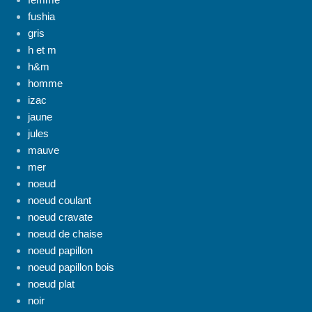
fushia
gris
h et m
h&m
homme
izac
jaune
jules
mauve
mer
noeud
noeud coulant
noeud cravate
noeud de chaise
noeud papillon
noeud papillon bois
noeud plat
noir