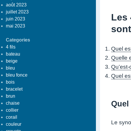
août 2023
juillet 2023
Les 
juin 2023
mai 2023
son
Categories
4 fils
Quel es
bateau
Quelle 
beige
Qu’est-
bleu
bleu fonce
Quel est
bois
bracelet
brun
Quel
chaise
collier
corail
Le syno
couleur