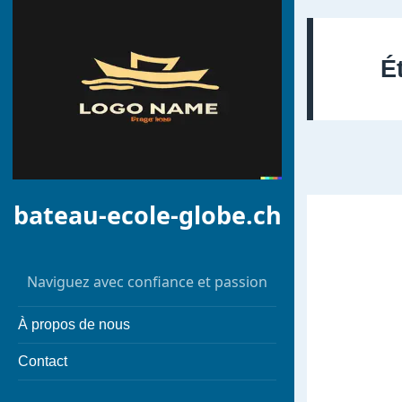
É
bateau-ecole-globe.ch
Naviguez avec confiance et passion
À propos de nous
Contact