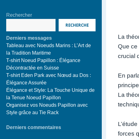
Rechercher
RECHERCHE
La théo
Derniers messages
Tableau avec Noeuds Marins : L’Art de
Que ce 
la Tradition Maritime
crucial
T-shirt Noeud Papillon : Élégance
Décontractée en Suisse
En parl
T-shirt Eden Park avec Nœud au Dos :
Élégance Assurée
principe
Élégance et Style: La Touche Unique de
La théor
la Tenue Noeud Papillon
techniqu
Organisez vos Noeuds Papillon avec
Style grâce au Tie Rack
L’étude
Derniers commentaires
forces 