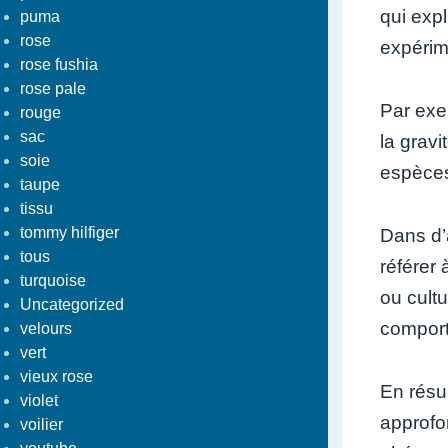
qui exp
puma
rose
expérim
rose fushia
rose pale
Par exem
rouge
sac
la gravi
soie
espèces
taupe
tissu
tommy hilfiger
Dans d’a
tous
référer
turquoise
ou cultu
Uncategorized
comport
velours
vert
vieux rose
En résu
violet
approfo
voilier