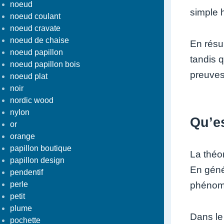
noeud
simple 
noeud coulant
noeud cravate
noeud de chaise
En résu
noeud papillon
tandis q
noeud papillon bois
preuves
noeud plat
noir
nordic wood
nylon
Qu’es
or
orange
papillon boutique
La théor
papillon design
En géné
pendentif
perle
phénom
petit
plume
Dans le 
pochette