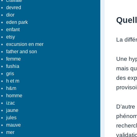
cravate
devred
dior
Quell
eden park
enfant
etsy
La diffé
excursion en mer
father and son
Une hyp
femme
fushia
mais qui
gris
des exp
h et m
provisoi
h&m
homme
izac
D’autre 
jaune
phénomè
jules
mauve
recherc
mer
validat