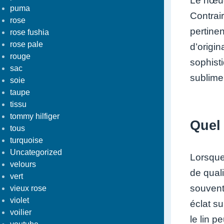
Le nœud
puma
Contrai
rose
pertine
rose fushia
rose pale
d’origin
rouge
sophist
sac
sublimer
soie
taupe
tissu
tommy hilfiger
Quel
tous
turquoise
Uncategorized
Lorsque 
velours
de quali
vert
souvent 
vieux rose
violet
éclat s
voilier
le lin p