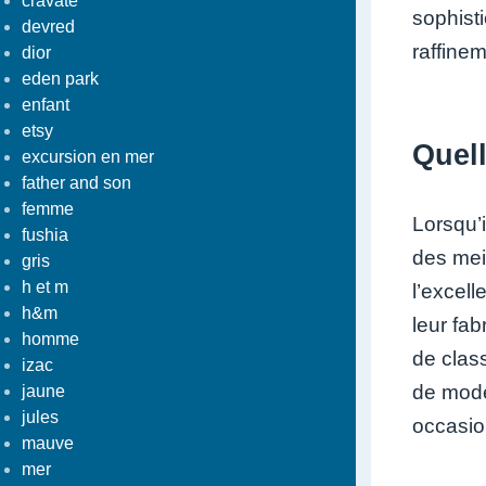
cravate
sophist
devred
raffine
dior
eden park
enfant
etsy
Quel
excursion en mer
father and son
femme
Lorsqu’
fushia
des mei
gris
h et m
l’excel
h&m
leur fa
homme
de clas
izac
de mode 
jaune
jules
occasio
mauve
mer