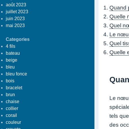
août 2023
Quand p
juillet 2023
Quelle 
juin 2023
Quel nœ
mai 2023
Le nœud
Categories
Quel ti
4 fils
Quelle 
bateau
beige
bleu
bleu fonce
Quan
bois
bracelet
brun
Le nœud
chaise
spécial
collier
corail
tels que
couleur
des occ