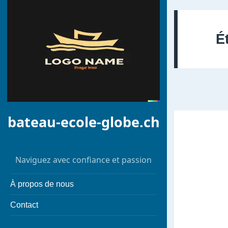
É
bateau-ecole-globe.ch
Naviguez avec confiance et passion
À propos de nous
Contact