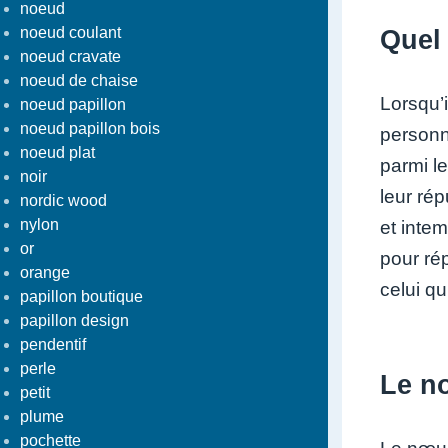
noeud
noeud coulant
Quel 
noeud cravate
noeud de chaise
Lorsqu’
noeud papillon
noeud papillon bois
personn
noeud plat
parmi l
noir
leur ré
nordic wood
nylon
et inte
or
pour ré
orange
celui qu
papillon boutique
papillon design
pendentif
perle
Le nœ
petit
plume
pochette