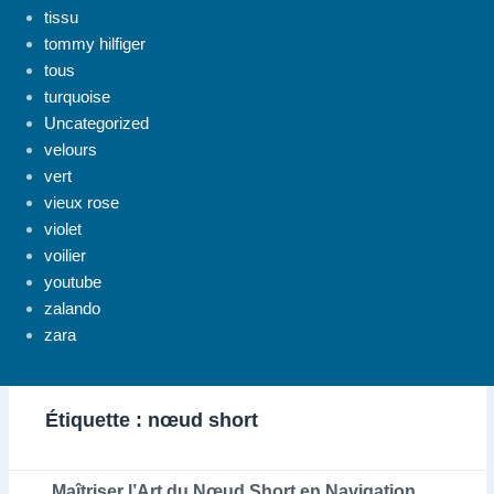
tissu
tommy hilfiger
tous
turquoise
Uncategorized
velours
vert
vieux rose
violet
voilier
youtube
zalando
zara
Étiquette :
nœud short
Maîtriser l’Art du Nœud Short en Navigation