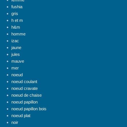
fushia
gris
h et m
h&m
homme
izac
jaune
jules
mauve
mer
noeud
noeud coulant
noeud cravate
noeud de chaise
noeud papillon
noeud papillon bois
noeud plat
noir