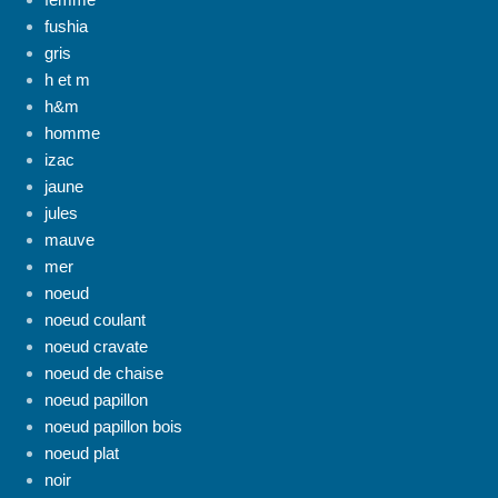
fushia
gris
h et m
h&m
homme
izac
jaune
jules
mauve
mer
noeud
noeud coulant
noeud cravate
noeud de chaise
noeud papillon
noeud papillon bois
noeud plat
noir