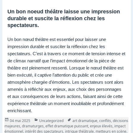
Un bon noeud théâtre laisse une impression
durable et suscite la réflexion chez les
spectateurs.
Un bon nœud théâtre est essentiel pour laisser une
impression durable et susciter la réflexion chez les
spectateurs. C’est à travers ce moment de tension intense et
de climax narratif que l’impact émotionnel de la pièce de
théâtre est pleinement ressenti. Lorsque le nœud théâtre est
bien exécuté, il captive l’attention du public et crée une
atmosphère chargée d’émotions. Les spectateurs sont alors
amenés à réfléchir aux enjeux, aux choix des personnages
et aux conséquences de leurs actions, faisant ainsi de cette
expérience théâtrale un moment inoubliable et profondément
enrichissant.
Publié
Catégories
Tags
04 mai 2025
Uncategorized
art dramatique
,
conflits
,
décisions
le
majeures
,
dramaturges
,
effet dramatique puissant
,
enjeux élevés
,
impact
émotionnel
,
intérêt des spectateurs
,
intrigue théâtrale
,
metteurs en scène
,