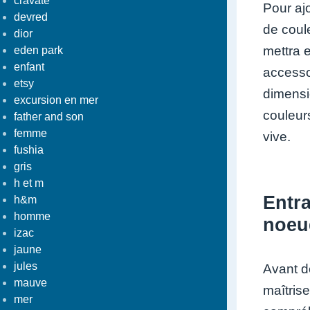
cravate
Pour aj
devred
de coule
dior
mettra 
eden park
enfant
accesso
etsy
dimensio
excursion en mer
couleurs
father and son
femme
vive.
fushia
gris
h et m
Entra
h&m
homme
noeu
izac
jaune
jules
Avant d
mauve
maîtris
mer