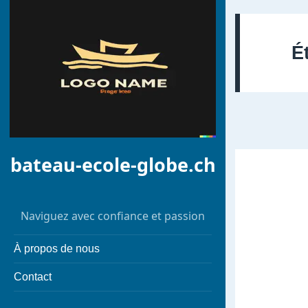
É
bateau-ecole-globe.ch
Naviguez avec confiance et passion
À propos de nous
Contact