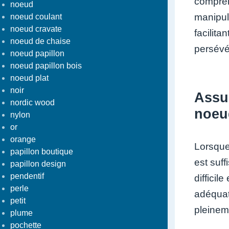
compréh
noeud
manipul
noeud coulant
noeud cravate
facilita
noeud de chaise
persévé
noeud papillon
noeud papillon bois
noeud plat
noir
Assur
nordic wood
noeu
nylon
or
orange
Lorsque
papillon boutique
est suf
papillon design
pendentif
difficil
perle
adéquat
petit
pleineme
plume
pochette