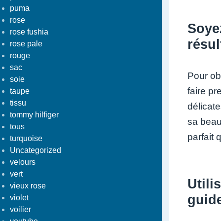
puma
rose
Soyez
rose fushia
résul
rose pale
rouge
sac
Pour obt
soie
faire p
taupe
tissu
délicat
tommy hilfiger
sa beau
tous
parfait 
turquoise
Uncategorized
velours
vert
Utili
vieux rose
guide
violet
voilier