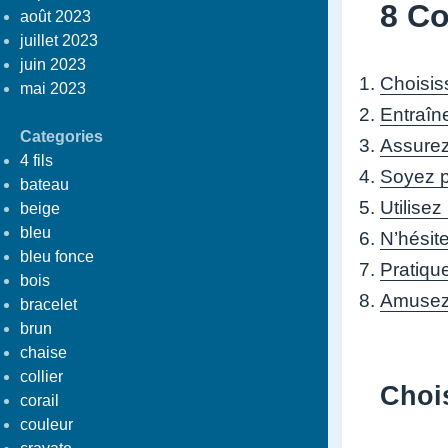
8 Co
août 2023
juillet 2023
juin 2023
Choisis
mai 2023
Entraîn
Categories
Assurez
4 fils
Soyez pa
bateau
Utilisez
beige
bleu
N’hésit
bleu fonce
Pratiqu
bois
Amusez-v
bracelet
brun
chaise
collier
Chois
corail
couleur