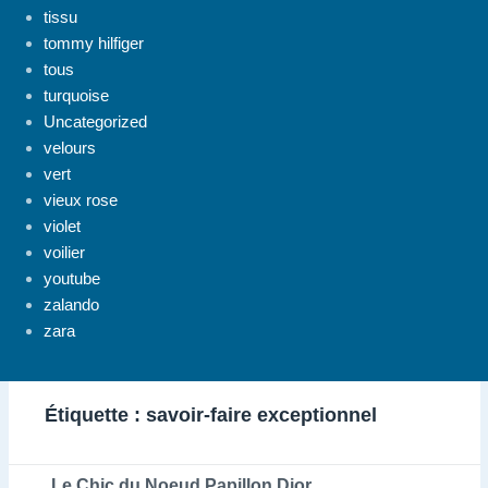
tissu
tommy hilfiger
tous
turquoise
Uncategorized
velours
vert
vieux rose
violet
voilier
youtube
zalando
zara
Étiquette :
savoir-faire exceptionnel
Le Chic du Noeud Papillon Dior