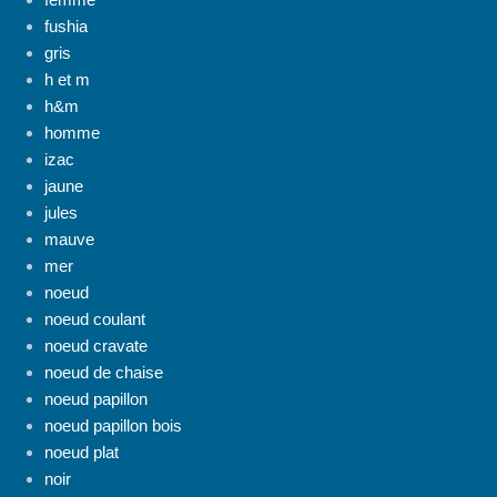
fushia
gris
h et m
h&m
homme
izac
jaune
jules
mauve
mer
noeud
noeud coulant
noeud cravate
noeud de chaise
noeud papillon
noeud papillon bois
noeud plat
noir