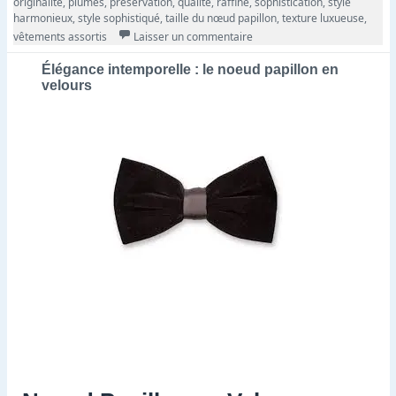
originalité
,
plumes
,
préservation
,
qualité
,
raffiné
,
sophistication
,
style
harmonieux
,
style sophistiqué
,
taille du nœud papillon
,
texture luxueuse
,
sur Noeud Papillon en Plume 
vêtements assortis
Laisser un commentaire
Élégance intemporelle : le noeud papillon en
velours