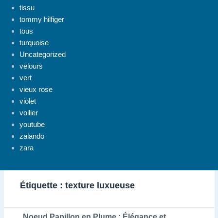
tissu
tommy hilfiger
tous
turquoise
Uncategorized
velours
vert
vieux rose
violet
voilier
youtube
zalando
zara
Étiquette :
texture luxueuse
Noeud Papillon en Plume : Élégance et