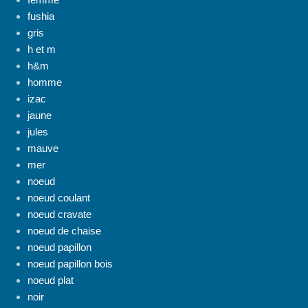
fushia
gris
h et m
h&m
homme
izac
jaune
jules
mauve
mer
noeud
noeud coulant
noeud cravate
noeud de chaise
noeud papillon
noeud papillon bois
noeud plat
noir