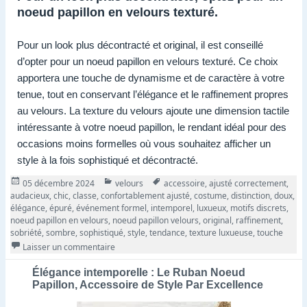
noeud papillon en velours texturé.
Pour un look plus décontracté et original, il est conseillé
d’opter pour un noeud papillon en velours texturé. Ce choix
apportera une touche de dynamisme et de caractère à votre
tenue, tout en conservant l’élégance et le raffinement propres
au velours. La texture du velours ajoute une dimension tactile
intéressante à votre noeud papillon, le rendant idéal pour des
occasions moins formelles où vous souhaitez afficher un
style à la fois sophistiqué et décontracté.
Publié
Catégories
Tags
05 décembre 2024
velours
accessoire
,
ajusté correctement
,
le
audacieux
,
chic
,
classe
,
confortablement ajusté
,
costume
,
distinction
,
doux
,
élégance
,
épuré
,
événement formel
,
intemporel
,
luxueux
,
motifs discrets
,
noeud papillon en velours
,
noeud papillon velours
,
original
,
raffinement
,
sobriété
,
sombre
,
sophistiqué
,
style
,
tendance
,
texture luxueuse
,
touche
sur Élégance intemporelle : le noeud papillon en v
Laisser un commentaire
Élégance intemporelle : Le Ruban Noeud
Papillon, Accessoire de Style Par Excellence