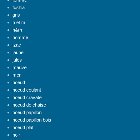
fushia
gris
h et m
h&m
homme
izac
jaune
jules
mauve
mer
noeud
noeud coulant
noeud cravate
noeud de chaise
noeud papillon
noeud papillon bois
noeud plat
noir