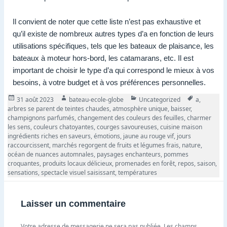
Il convient de noter que cette liste n’est pas exhaustive et
qu’il existe de nombreux autres types d’a en fonction de leurs
utilisations spécifiques, tels que les bateaux de plaisance, les
bateaux à moteur hors-bord, les catamarans, etc. Il est
important de choisir le type d’a qui correspond le mieux à vos
besoins, à votre budget et à vos préférences personnelles.
Publié
Auteur
Catégories
Tags
31 août 2023
bateau-ecole-globe
Uncategorized
a
,
le
arbres se parent de teintes chaudes
,
atmosphère unique
,
baisser
,
champignons parfumés
,
changement des couleurs des feuilles
,
charmer
les sens
,
couleurs chatoyantes
,
courges savoureuses
,
cuisine maison
ingrédients riches en saveurs
,
émotions
,
jaune au rouge vif
,
jours
raccourcissent
,
marchés regorgent de fruits et légumes frais
,
nature
,
océan de nuances automnales
,
paysages enchanteurs
,
pommes
croquantes
,
produits locaux délicieux
,
promenades en forêt
,
repos
,
saison
,
sensations
,
spectacle visuel saisissant
,
températures
Laisser un commentaire
Votre adresse de messagerie ne sera pas publiée.
Les champs