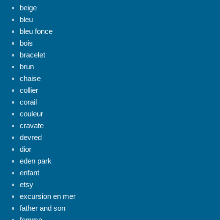
beige
bleu
bleu fonce
bois
bracelet
brun
chaise
collier
corail
couleur
cravate
devred
dior
eden park
enfant
etsy
excursion en mer
father and son
femme