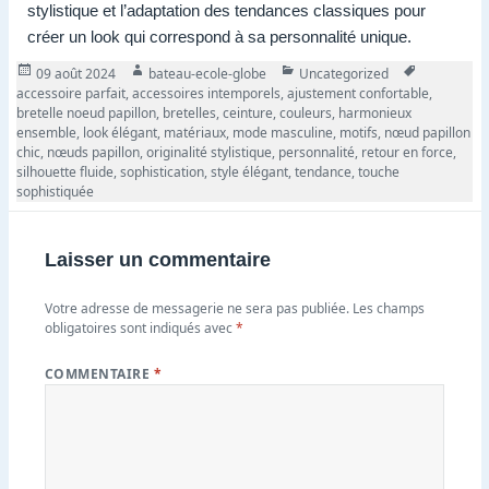
stylistique et l’adaptation des tendances classiques pour
créer un look qui correspond à sa personnalité unique.
Publié
Auteur
Catégories
Tags
09 août 2024
bateau-ecole-globe
Uncategorized
le
accessoire parfait
,
accessoires intemporels
,
ajustement confortable
,
bretelle noeud papillon
,
bretelles
,
ceinture
,
couleurs
,
harmonieux
ensemble
,
look élégant
,
matériaux
,
mode masculine
,
motifs
,
nœud papillon
chic
,
nœuds papillon
,
originalité stylistique
,
personnalité
,
retour en force
,
silhouette fluide
,
sophistication
,
style élégant
,
tendance
,
touche
sophistiquée
Laisser un commentaire
Votre adresse de messagerie ne sera pas publiée.
Les champs
obligatoires sont indiqués avec
*
COMMENTAIRE
*