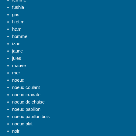
fushia
gris
h et m
h&m
homme
izac
jaune
jules
mauve
mer
noeud
noeud coulant
noeud cravate
noeud de chaise
noeud papillon
noeud papillon bois
noeud plat
noir