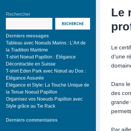
Le 
Rechercher
pro
RECHERCHE
Derniers messages
Tableau avec Noeuds Marins : L’Art de
Le certi
la Tradition Maritime
d’une r
T-shirt Noeud Papillon : Élégance
Décontractée en Suisse
domaine
T-shirt Eden Park avec Nœud au Dos :
Élégance Assurée
Dans le 
Élégance et Style: La Touche Unique de
la Tenue Noeud Papillon
des com
Organisez vos Noeuds Papillon avec
grande 
Style grâce au Tie Rack
permett
Derniers commentaires
Par aill