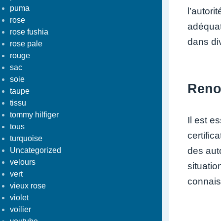
puma
l’autor
rose
adéquate
rose fushia
dans di
rose pale
rouge
sac
soie
Renou
taupe
tissu
tommy hilfiger
Il est e
tous
certific
turquoise
des auto
Uncategorized
velours
situati
vert
connais
vieux rose
violet
voilier