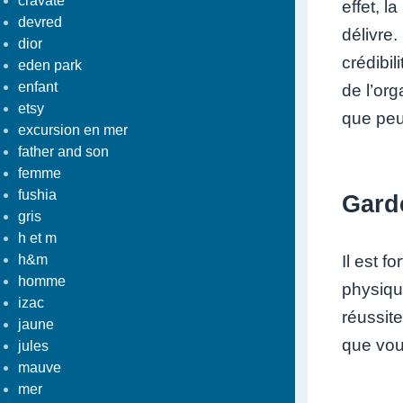
cravate
effet, l
devred
délivre.
dior
crédibil
eden park
enfant
de l’or
etsy
que peut
excursion en mer
father and son
femme
fushia
Garde
gris
h et m
Il est f
h&m
homme
physiqu
izac
réussit
jaune
que vous
jules
mauve
mer