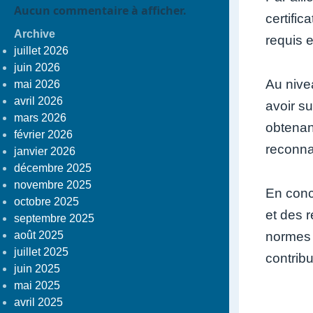
Aucun commentaire à afficher.
certific
Archive
requis e
juillet 2026
juin 2026
Au nivea
mai 2026
avril 2026
avoir s
mars 2026
obtenan
février 2026
reconna
janvier 2026
décembre 2025
novembre 2025
En conc
octobre 2025
et des 
septembre 2025
normes 
août 2025
juillet 2025
contrib
juin 2025
mai 2025
avril 2025