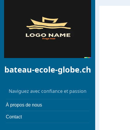
bateau-ecole-globe.ch
Naviguez avec confiance et passion
À propos de nous
Contact