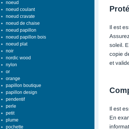
noeud
Proté
noeud coulant
noeud cravate
noeud de chaise
Il est e
noeud papillon
Assurez-
noeud papillon bois
noeud plat
soleil.
noir
copie de
nordic wood
et valid
nylon
or
orange
papillon boutique
Compr
papillon design
pendentif
perle
Il est e
petit
En exam
plume
informat
pochette