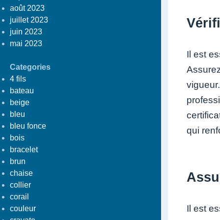
août 2023
Vérif
juillet 2023
juin 2023
mai 2023
Il est e
Categories
Assurez
4 fils
vigueur.
bateau
professi
beige
certifi
bleu
bleu fonce
qui renf
bois
bracelet
brun
chaise
Assur
collier
corail
Il est e
couleur