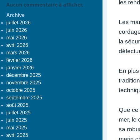
les rend
Aucun commentaire à afficher.
Archive
Les mar
juillet 2026
juin 2026
cordage
mai 2026
la sécur
avril 2026
défectu
mars 2026
février 2026
janvier 2026
En plus
décembre 2025
traditi
novembre 2025
techniq
octobre 2025
septembre 2025
août 2025
Que ce s
juillet 2025
mer, le
juin 2025
mai 2025
sa robu
avril 2025
marin ch