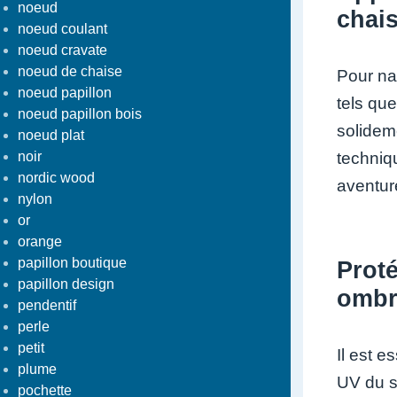
noeud
chai
noeud coulant
noeud cravate
noeud de chaise
Pour nav
noeud papillon
tels qu
noeud papillon bois
solidem
noeud plat
techniq
noir
nordic wood
aventure
nylon
or
orange
papillon boutique
Prot
papillon design
ombr
pendentif
perle
petit
Il est 
plume
UV du s
pochette