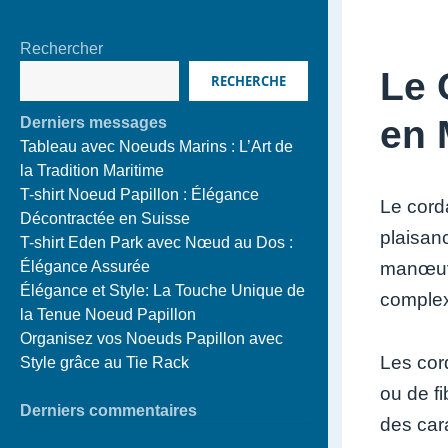
Rechercher
Le 
RECHERCHE
en 
Derniers messages
Tableau avec Noeuds Marins : L’Art de
la Tradition Maritime
T-shirt Noeud Papillon : Élégance
Le cord
Décontractée en Suisse
plaisan
T-shirt Eden Park avec Nœud au Dos :
manœuvr
Élégance Assurée
Élégance et Style: La Touche Unique de
complex
la Tenue Noeud Papillon
Organisez vos Noeuds Papillon avec
Les cord
Style grâce au Tie Rack
ou de f
Derniers commentaires
des cara