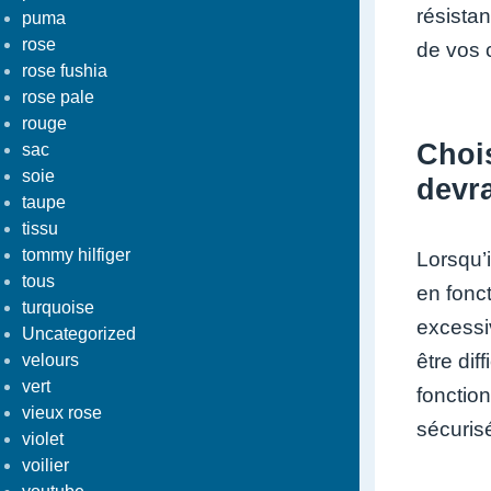
résistan
puma
rose
de vos c
rose fushia
rose pale
rouge
Chois
sac
soie
devra
taupe
tissu
tommy hilfiger
Lorsqu’i
tous
en fonc
turquoise
excessi
Uncategorized
être dif
velours
vert
fonction
vieux rose
sécuris
violet
voilier