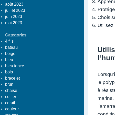
Apprene
août 2023
Protége
juillet 2023
juin 2023
Choisis
mai 2023
Utilisez
Categories
4 fils
bateau
Utili
beige
l’hum
bleu
bleu fonce
bois
Lorsqu’i
bracelet
le poly
brun
à résist
chaise
collier
marins. 
corail
l’amarra
couleur
conditi