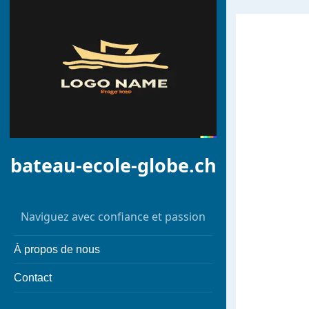
bateau-ecole-globe.ch
Naviguez avec confiance et passion
À propos de nous
Contact