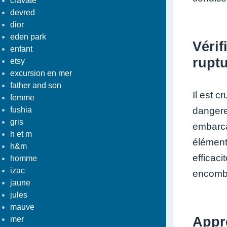
cravate
devred
dior
eden park
Vérif
enfant
ruptu
etsy
excursion en mer
father and son
Il est c
femme
dangere
fushia
gris
embarca
h et m
élément
h&m
efficaci
homme
izac
encomb
jaune
jules
mauve
Appr
mer