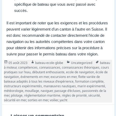
spécifique de bateau que vous avez passé avec
succès.
Il est important de noter que les exigences et les procédures
peuvent varier légèrement d’un canton à l’autre en Suisse. Il
est donc recommandé de contacter directement l’école de
navigation ou les autorités compétentes dans votre canton
pour obtenir des informations précises sur la procédure à
suivre pour passer le permis bateau dans votre région.
Publié
Auteur
Catégories
Tags
05 août 2023
bateau-ecole-globe
Uncategorized
bateau
le
à moteur
,
compétences
,
connaissances
,
connaissances théoriques
,
cours
pratiques sur l'eau
,
débutant enthousiaste
,
ecole de navigation
,
école de
navigation
,
événements en mer
,
excursions en mer
,
flotte variée de
bateaux adaptés à tous les niveaux d'expérience
,
formation complète
,
instructeurs expérimentés
,
manœuvres nautiques
,
marin expérimenté
,
météorologie
,
mouillage
,
naviguer
,
passage d'écluses
,
passionnés de la
mer
,
pilotage
,
réglementation maritime
,
règles de priorité
,
sécurité
,
sécurité en mer
,
sorties en mer
,
voilier
,
yacht