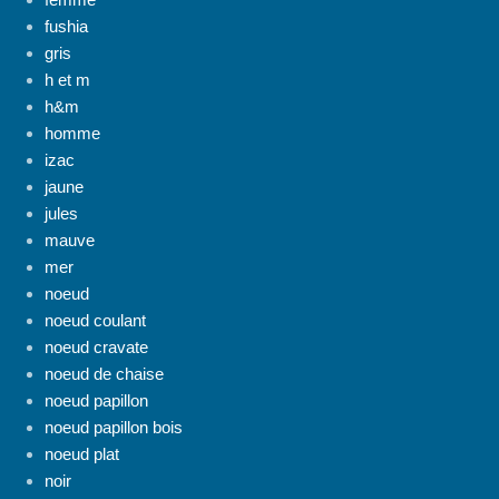
fushia
gris
h et m
h&m
homme
izac
jaune
jules
mauve
mer
noeud
noeud coulant
noeud cravate
noeud de chaise
noeud papillon
noeud papillon bois
noeud plat
noir