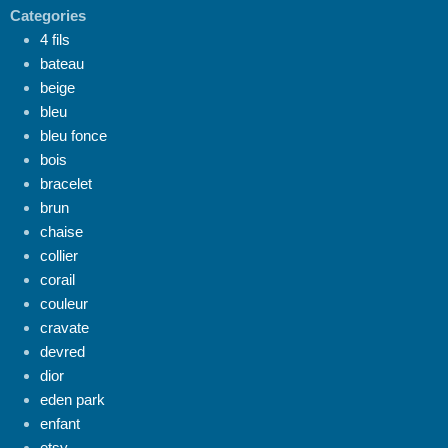
Categories
4 fils
bateau
beige
bleu
bleu fonce
bois
bracelet
brun
chaise
collier
corail
couleur
cravate
devred
dior
eden park
enfant
etsy