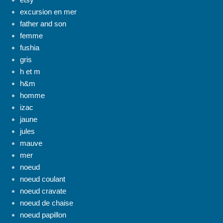
excursion en mer
father and son
femme
fushia
gris
h et m
h&m
homme
izac
jaune
jules
mauve
mer
noeud
noeud coulant
noeud cravate
noeud de chaise
noeud papillon