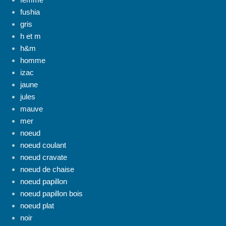
fushia
gris
h et m
h&m
homme
izac
jaune
jules
mauve
mer
noeud
noeud coulant
noeud cravate
noeud de chaise
noeud papillon
noeud papillon bois
noeud plat
noir