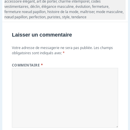
le
accessoire élégant
,
art de porter
,
charme intemporel
,
codes
vestimentaires
,
déclin
,
élégance masculine
,
évolution
,
fermeture
,
fermeture noeud papillon
,
histoire de la mode
,
maîtriser
,
mode masculine
,
nœud papillon
,
perfection
,
puristes
,
style
,
tendance
Laisser un commentaire
Votre adresse de messagerie ne sera pas publiée.
Les champs
obligatoires sont indiqués avec
*
COMMENTAIRE
*