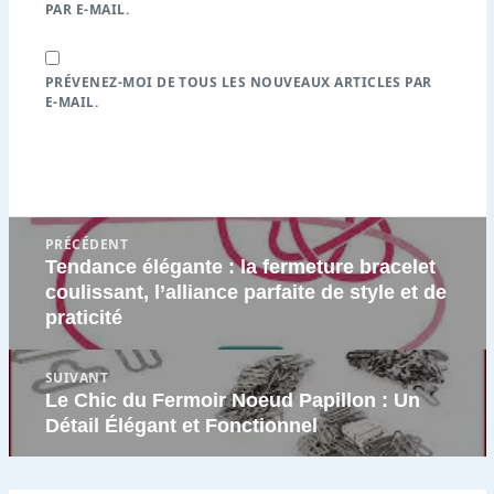
PAR E-MAIL.
PRÉVENEZ-MOI DE TOUS LES NOUVEAUX ARTICLES PAR
E-MAIL.
Navigation
PRÉCÉDENT
de
Tendance élégante : la fermeture bracelet
Article
l’article
coulissant, l’alliance parfaite de style et de
précédent
praticité
:
SUIVANT
Le Chic du Fermoir Noeud Papillon : Un
Article
Détail Élégant et Fonctionnel
suivant
: