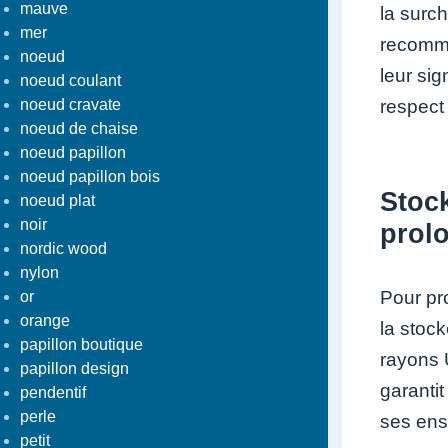
mauve
la surch
mer
recomma
noeud
leur sig
noeud coulant
noeud cravate
respect
noeud de chaise
noeud papillon
noeud papillon bois
Stock
noeud plat
noir
prolo
nordic wood
nylon
Pour pr
or
orange
la stock
papillon boutique
rayons 
papillon design
garanti
pendentif
perle
ses ens
petit