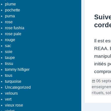
plume
pochette
Suive
puma
rose
cord
rose fushia
rose pale
rouge
Il est e
sac
REAA. E
soie
manipul
taupe
initiés
tissu
tommy hilfiger
comprome
tous
Publié
06 sept
turquoise
le
enseignem
Uncategorized
rituels
,
sol
velours
vert
vieux rose