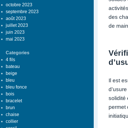
octobre 2023
activité
septembre 2023
des char
août 2023
juillet 2023
de main
juin 2023
mai 2023
Vérif
Categories
4 fils
d’usu
bateau
beige
Il est e
bleu
bleu fonce
d’usure
bois
solidit
bracelet
permet d
brun
chaise
initiatiq
collier