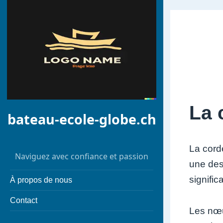
La 
bateau-ecole-globe.ch
La cord
Naviguez avec confiance et passion
une des
signific
À propos de nous
Contact
Les nœu