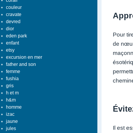
corail
couleur
Appr
cravate
devred
dior
Pour tir
eden park
enfant
de nœud
etsy
maçonni
excursion en mer
ésotéri
father and son
permettr
femme
fushia
chemine
gris
h et m
h&m
homme
Évite
izac
jaune
Il est 
jules