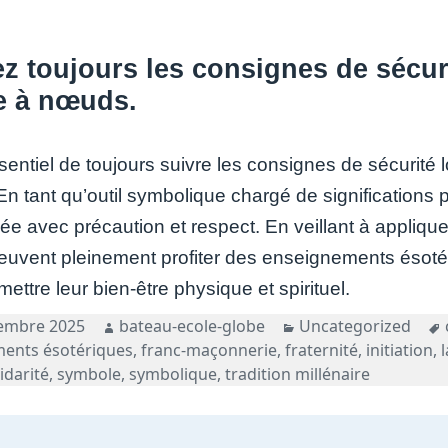
z toujours les consignes de sécurit
e à nœuds.
ssentiel de toujours suivre les consignes de sécurité 
n tant qu’outil symbolique chargé de significations 
ée avec précaution et respect. En veillant à applique
 peuvent pleinement profiter des enseignements ésot
ttre leur bien-être physique et spirituel.
Auteur
Catégories
embre 2025
bateau-ecole-globe
Uncategorized
ents ésotériques
,
franc-maçonnerie
,
fraternité
,
initiation
,
idarité
,
symbole
,
symbolique
,
tradition millénaire