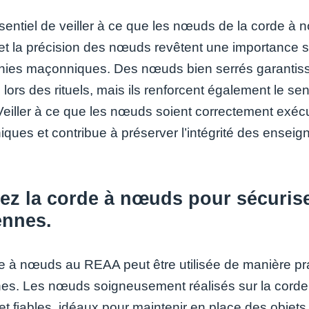
ssentiel de veiller à ce que les nœuds de la corde à
é et la précision des nœuds revêtent une importance 
ies maçonniques. Des nœuds bien serrés garantissent
 lors des rituels, mais ils renforcent également le se
eiller à ce que les nœuds soient correctement exécu
ques et contribue à préserver l’intégrité des ensei
sez la corde à nœuds pour sécuris
nnes.
e à nœuds au REAA peut être utilisée de manière pr
s. Les nœuds soigneusement réalisés sur la corde p
 et fiables, idéaux pour maintenir en place des objet