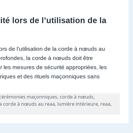
é lors de l’utilisation de la
lors de l’utilisation de la corde à nœuds au
profondes, la corde à nœuds doit être
r les mesures de sécurité appropriées, les
ériques et des rituels maçonniques sans
Tags
cérémonies maçonniques
,
corde à nœuds
,
la corde à nœuds au reaa
,
lumière intérieure
,
reaa
,