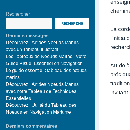
enseign
cheminem
Rechercher
RECHERCHE
La cord
Derniers messages
l’initia
Découvrez l’Art des Noeuds Marins
recherch
avec un Tableau Illustratif
Les Tableaux de Noeuds Marins : Votre
Guide Visuel Essentiel en Navigation
Au-delà
Le guide essentiel : tableau des nœuds
précieu
marins
traditio
Découvrez l’Art des Noeuds Marins
avec notre Tableau de Techniques
invitan
Essentielles
Découvrez l’Utilité du Tableau des
Noeuds en Navigation Maritime
Derniers commentaires