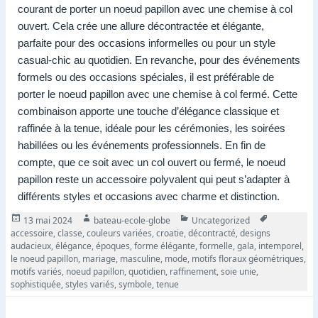
courant de porter un noeud papillon avec une chemise à col
ouvert. Cela crée une allure décontractée et élégante,
parfaite pour des occasions informelles ou pour un style
casual-chic au quotidien. En revanche, pour des événements
formels ou des occasions spéciales, il est préférable de
porter le noeud papillon avec une chemise à col fermé. Cette
combinaison apporte une touche d’élégance classique et
raffinée à la tenue, idéale pour les cérémonies, les soirées
habillées ou les événements professionnels. En fin de
compte, que ce soit avec un col ouvert ou fermé, le noeud
papillon reste un accessoire polyvalent qui peut s’adapter à
différents styles et occasions avec charme et distinction.
Publié
Auteur
Catégories
Tags
13 mai 2024
bateau-ecole-globe
Uncategorized
le
accessoire
,
classe
,
couleurs variées
,
croatie
,
décontracté
,
designs
audacieux
,
élégance
,
époques
,
forme élégante
,
formelle
,
gala
,
intemporel
,
le noeud papillon
,
mariage
,
masculine
,
mode
,
motifs floraux géométriques
,
motifs variés
,
noeud papillon
,
quotidien
,
raffinement
,
soie unie
,
sophistiquée
,
styles variés
,
symbole
,
tenue