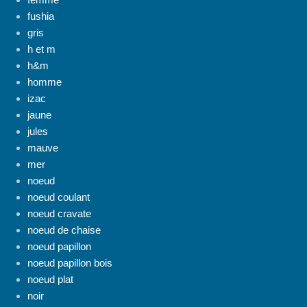
fushia
gris
h et m
h&m
homme
izac
jaune
jules
mauve
mer
noeud
noeud coulant
noeud cravate
noeud de chaise
noeud papillon
noeud papillon bois
noeud plat
noir