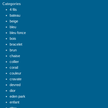
Categories
4 fils
bateau
beige
bleu
bleu fonce
bois
bracelet
brun
chaise
collier
corail
couleur
cravate
devred
dior
eden park
enfant
etsy