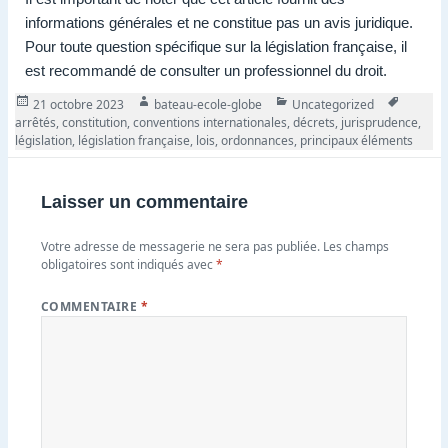
informations générales et ne constitue pas un avis juridique.
Pour toute question spécifique sur la législation française, il
est recommandé de consulter un professionnel du droit.
Publié
Auteur
Catégories
Tags
21 octobre 2023
bateau-ecole-globe
Uncategorized
le
arrêtés
,
constitution
,
conventions internationales
,
décrets
,
jurisprudence
,
législation
,
législation française
,
lois
,
ordonnances
,
principaux éléments
Laisser un commentaire
Votre adresse de messagerie ne sera pas publiée.
Les champs
obligatoires sont indiqués avec
*
COMMENTAIRE
*