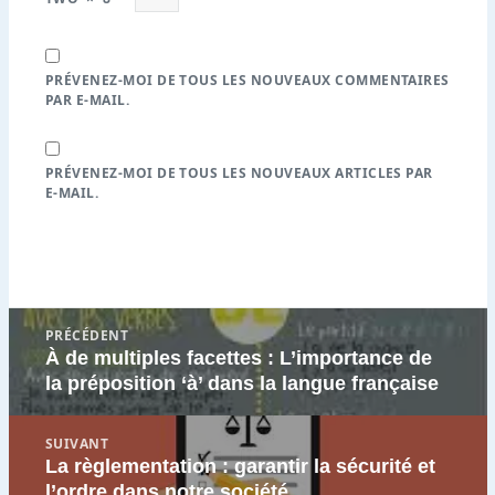
PRÉVENEZ-MOI DE TOUS LES NOUVEAUX COMMENTAIRES
PAR E-MAIL.
PRÉVENEZ-MOI DE TOUS LES NOUVEAUX ARTICLES PAR
E-MAIL.
Navigation
PRÉCÉDENT
de
À de multiples facettes : L’importance de
Article
l’article
la préposition ‘à’ dans la langue française
précédent
:
SUIVANT
La règlementation : garantir la sécurité et
Article
l’ordre dans notre société
suivant