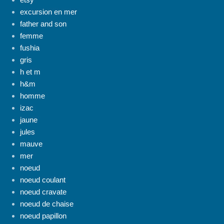
excursion en mer
father and son
femme
fushia
gris
h et m
h&m
homme
izac
jaune
jules
mauve
mer
noeud
noeud coulant
noeud cravate
noeud de chaise
noeud papillon