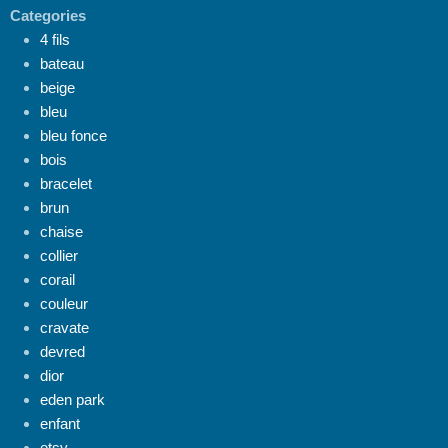
Categories
4 fils
bateau
beige
bleu
bleu fonce
bois
bracelet
brun
chaise
collier
corail
couleur
cravate
devred
dior
eden park
enfant
etsy