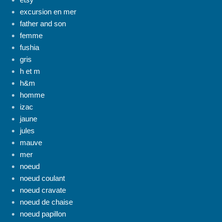
excursion en mer
father and son
femme
fushia
gris
h et m
h&m
homme
izac
jaune
jules
mauve
mer
noeud
noeud coulant
noeud cravate
noeud de chaise
noeud papillon