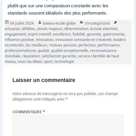
plutôt que sur une comparaison constante avec les
standards souvent idéalisés des plus performants.
Publié
Auteur
Catégories
Tags
09 juillet 2024
bateau-ecole-globe
Uncategorized
le
artisanat
,
athlètes
,
atouts majeurs
,
détermination
,
écoute attentive
,
engagement
,
esprit inventif
,
excellence
,
fiabilité
,
garantie
,
gastronomie
,
influence positive
,
innovation
,
innovation constante et créativité
,
leaders
incontestés
,
les meilleurs
,
motiver
,
passion
,
perfection
,
performance
,
professionnalisme
,
qualité
,
qualité exceptionnelle
,
reconnaissance
mondiale
,
réputation
,
satisfaction garantie
,
service clientèle de haut
niveau
,
souci du détail
,
sport
,
technologie
Laisser un commentaire
Votre adresse de messagerie ne sera pas publiée.
Les champs
obligatoires sont indiqués avec
*
COMMENTAIRE
*