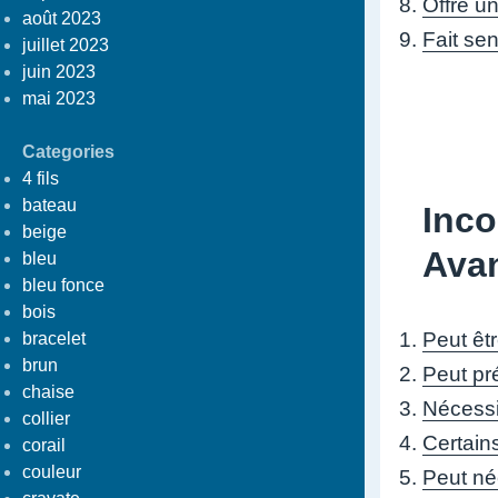
Offre u
août 2023
Fait sen
juillet 2023
juin 2023
mai 2023
Categories
4 fils
bateau
Inco
beige
Avan
bleu
bleu fonce
bois
Peut êt
bracelet
brun
Peut pré
chaise
Nécessi
collier
Certain
corail
couleur
Peut néc