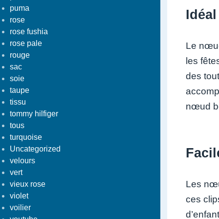
puma
Idéal
rose
rose fushia
rose pale
Le nœud
rouge
les fêt
sac
des tou
soie
accompa
taupe
tissu
nœud bé
tommy hilfiger
tous
turquoise
Uncategorized
Facil
velours
vert
Les nœu
vieux rose
violet
ces cli
voilier
d’enfan