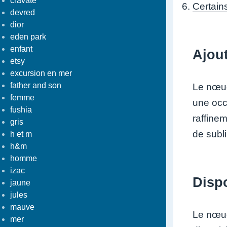
cravate
Certain
devred
dior
eden park
enfant
Ajou
etsy
excursion en mer
father and son
Le nœud
femme
une occ
fushia
raffine
gris
de subl
h et m
h&m
homme
izac
Dispo
jaune
jules
mauve
Le nœud
mer