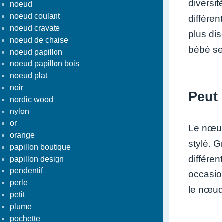
diversi
noeud
noeud coulant
différe
noeud cravate
plus dis
noeud de chaise
bébé se
noeud papillon
noeud papillon bois
noeud plat
noir
Peut 
nordic wood
nylon
or
Le nœud
orange
stylé. G
papillon boutique
différen
papillon design
pendentif
occasio
perle
le nœud 
petit
plume
pochette