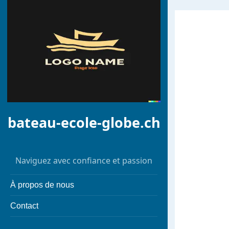
bateau-ecole-globe.ch
Naviguez avec confiance et passion
À propos de nous
Contact