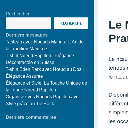
Rechercher
Le 
RECHERCHE
Pra
Derniers messages
Tableau avec Noeuds Marins : L’Art de
la Tradition Maritime
T-shirt Noeud Papillon : Élégance
Le nœud
Décontractée en Suisse
tenues 
T-shirt Eden Park avec Nœud au Dos :
le nœud
Élégance Assurée
Élégance et Style: La Touche Unique de
la Tenue Noeud Papillon
Disponib
Organisez vos Noeuds Papillon avec
différe
Style grâce au Tie Rack
simplem
Derniers commentaires
les occ