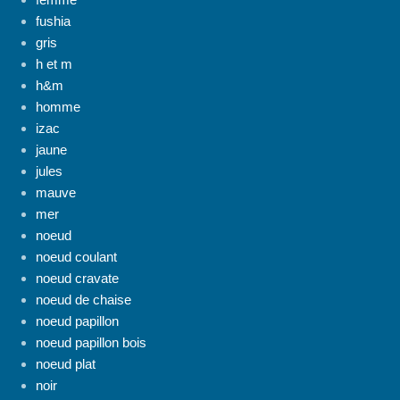
fushia
gris
h et m
h&m
homme
izac
jaune
jules
mauve
mer
noeud
noeud coulant
noeud cravate
noeud de chaise
noeud papillon
noeud papillon bois
noeud plat
noir