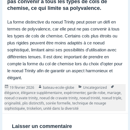
pas convenir à tous les types de cols de
chemise, ce qui limite sa polyvalence.
La forme distinctive du noeud Trinity peut poser un défi en
termes de polyvalence, car elle peut ne pas convenir à tous
les types de cols de chemise. Certains cols plus étroits ou
plus rigides peuvent être moins adaptés à ce noeud
sophistiqué, limitant ainsi ses possibilités d’utilisation avec
différentes tenues. Il est donc important de prendre en
compte la forme du col de chemise lors du choix d’opter pour
le noeud Trinity afin de garantir un aspect harmonieux et
élégant.
Publié
Auteur
Catégories
Tags
19 février 2026
bateau-ecole-globe
Uncategorized
le
élégance
,
élégance supplémentaire
,
expérimenter
,
garde-robe
,
mariage
,
noeud cravate trinity
,
noeud de cravate trinity
,
noeud trinité
,
noeud triple
,
originalité
,
plis distinctifs
,
soirée formelle
,
technique de nouage
sophistiquée
,
triskelion
,
unité dans la diversité
Laisser un commentaire