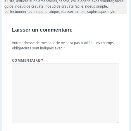
ajusté
,
astuces supplémentaires
,
centré
,
col
,
élégant
,
expérimenter
,
facile
,
guide
,
noeud de cravate
,
noeud de cravate facile
,
noeud simple
,
perfectionner technique
,
pratique
,
réaliser
,
simple
,
sophistiqué
,
style
Laisser un commentaire
Votre adresse de messagerie ne sera pas publiée.
Les champs
obligatoires sont indiqués avec
*
COMMENTAIRE
*