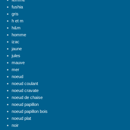
fushia
gris
h et m
h&m
homme
izac
jaune
jules
mauve
mer
noeud
noeud coulant
noeud cravate
noeud de chaise
noeud papillon
noeud papillon bois
noeud plat
noir