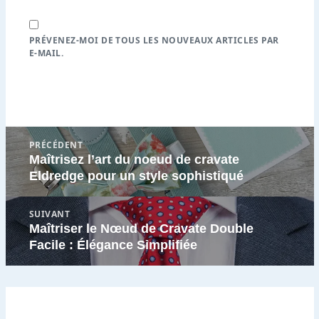
PRÉVENEZ-MOI DE TOUS LES NOUVEAUX ARTICLES PAR
E-MAIL.
Navigation
PRÉCÉDENT
de
Maîtrisez l’art du noeud de cravate
Article
l’article
Eldredge pour un style sophistiqué
précédent
:
SUIVANT
Maîtriser le Nœud de Cravate Double
Article
Facile : Élégance Simplifiée
suivant
: