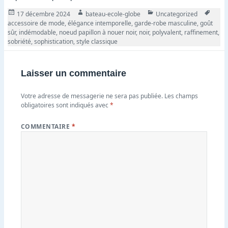
Publié
Auteur
Catégories
Tags
17 décembre 2024
bateau-ecole-globe
Uncategorized
le
accessoire de mode
,
élégance intemporelle
,
garde-robe masculine
,
goût
sûr
,
indémodable
,
noeud papillon à nouer noir
,
noir
,
polyvalent
,
raffinement
,
sobriété
,
sophistication
,
style classique
Laisser un commentaire
Votre adresse de messagerie ne sera pas publiée.
Les champs
obligatoires sont indiqués avec
*
COMMENTAIRE
*