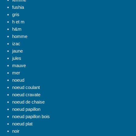
fushia
gris
h et m
h&m
homme
izac
jaune
jules
mauve
mer
noeud
noeud coulant
noeud cravate
noeud de chaise
noeud papillon
noeud papillon bois
noeud plat
noir