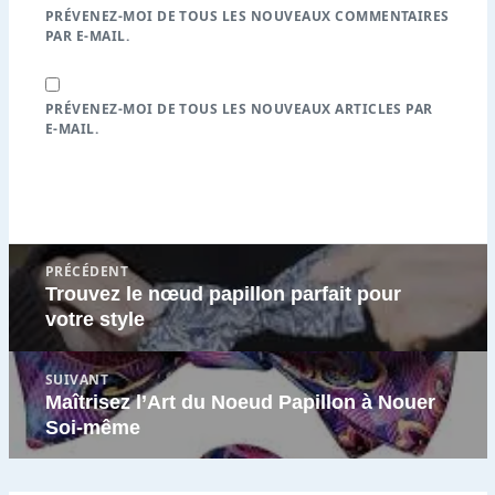
PRÉVENEZ-MOI DE TOUS LES NOUVEAUX COMMENTAIRES
PAR E-MAIL.
PRÉVENEZ-MOI DE TOUS LES NOUVEAUX ARTICLES PAR
E-MAIL.
Navigation
PRÉCÉDENT
de
Trouvez le nœud papillon parfait pour
Article
l’article
votre style
précédent
:
SUIVANT
Maîtrisez l’Art du Noeud Papillon à Nouer
Article
Soi-même
suivant
: